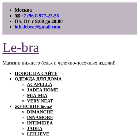
Перейти
Москва
к
содержимому
☎
+7 (963) 977-23-55
Пн.-Пт.
с 9:00 до 20:00
info.lebra@gmail.com
Le-bra
Магазин нижнего белья и чулочно-носочных изделий
НОВОЕ НА САЙТЕ
ОДЕЖДА ДЛЯ ДОМА
ACAPELLA
JADEA HOME
MIA-MIA
VERY NEAT
ЖЕНСКОЕ бельё
DIMANCHE
INNAMORE
INTIMIDEA
JADEA
LEILIEVE