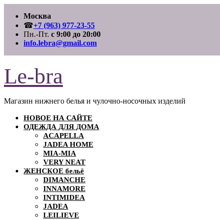
Перейти
Москва
к
содержимому
☎
+7 (963) 977-23-55
Пн.-Пт.
с 9:00 до 20:00
info.lebra@gmail.com
Le-bra
Магазин нижнего белья и чулочно-носочных изделий
НОВОЕ НА САЙТЕ
ОДЕЖДА ДЛЯ ДОМА
ACAPELLA
JADEA HOME
MIA-MIA
VERY NEAT
ЖЕНСКОЕ бельё
DIMANCHE
INNAMORE
INTIMIDEA
JADEA
LEILIEVE