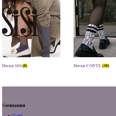
Носки SiSi
(8)
Носки CONTE
(30)
Компания
О нас