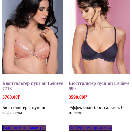
можно
можно
выбрать
выбрать
на
на
странице
странице
товара.
товара.
Бюстгальтер пуш-ап Leilieve
Бюстгальтер пуш-ап Leilieve
7713
990
3760.00
₽
3590.00
₽
Бюстгальтер с пуш-ап
Эффектный бюстгальтер. 6
эффектом
цветов
Этот
Этот
Выберите параметры
товар
Выберите параметры
товар