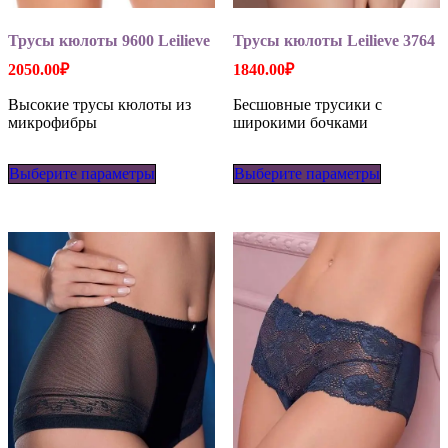
Трусы кюлоты 9600 Leilieve
Трусы кюлоты Leilieve 3764
2050.00
₽
1840.00
₽
Высокие трусы кюлоты из
Бесшовные трусики с
микрофибры
широкими бочками
Этот
Этот
Выберите параметры
товар
Выберите параметры
товар
имеет
имеет
несколько
несколько
вариаций.
вариаций
Опции
Опции
можно
можно
выбрать
выбрать
на
на
странице
странице
товара.
товара.