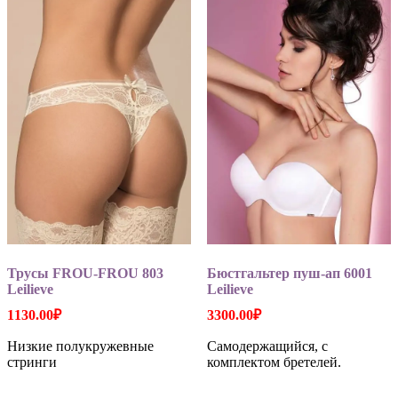
Опции
Опции
можно
можно
выбрать
выбрать
на
на
странице
странице
товара.
товара.
Трусы FROU-FROU 803
Бюстгальтер пуш-ап 6001
Leilieve
Leilieve
1130.00
₽
3300.00
₽
Низкие полукружевные
Самодержащийся, с
стринги
комплектом бретелей.
Этот
Этот