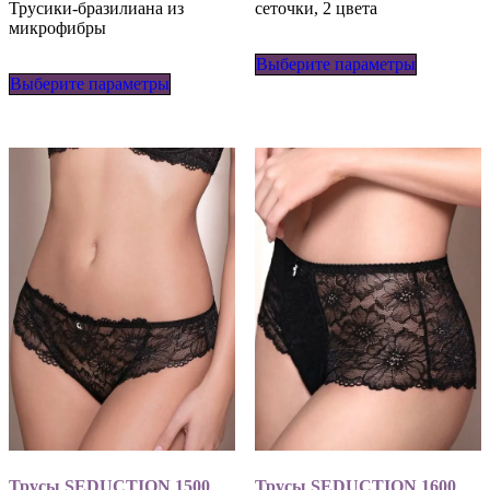
Трусики-бразилиана из
сеточки, 2 цвета
микрофибры
Этот
Этот
Выберите параметры
товар
Выберите параметры
товар
имеет
имеет
несколько
несколько
вариаций
вариаций.
Опции
Опции
можно
можно
выбрать
выбрать
на
на
странице
странице
товара.
товара.
Трусы SEDUCTION 1500
Трусы SEDUCTION 1600