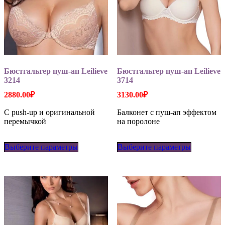
Бюстгальтер пуш-ап Leilieve
Бюстгальтер пуш-ап Leilieve
3214
3714
2880.00
₽
3130.00
₽
С push-up и оригинальной
Балконет с пуш-ап эффектом
перемычкой
на поролоне
Этот
Этот
Выберите параметры
товар
Выберите параметры
товар
имеет
имеет
несколько
несколько
вариаций.
вариаций
Опции
Опции
можно
можно
выбрать
выбрать
на
на
странице
странице