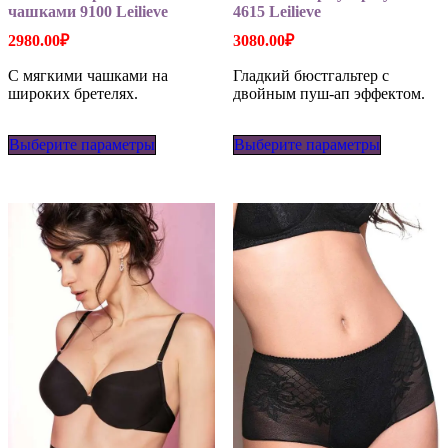
чашками 9100 Leilieve
4615 Leilieve
2980.00
₽
3080.00
₽
С мягкими чашками на
Гладкий бюстгальтер с
широких бретелях.
двойным пуш-ап эффектом.
Этот
Этот
Выберите параметры
товар
Выберите параметры
товар
имеет
имеет
несколько
несколько
вариаций.
вариаций
Опции
Опции
можно
можно
выбрать
выбрать
на
на
странице
странице
товара.
товара.