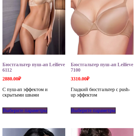
товара.
товара.
Бюстгальтер пуш-ап Leilieve
Бюстгальтер пуш-ап Leilieve
6112
7100
2880.00
₽
3310.00
₽
C пуш-ап эффектом и
Гладкий бюстгальтер с push-
скрытыми швами
up эффектом
Этот
Этот
Выберите параметры
товар
Выберите параметры
товар
имеет
имеет
несколько
несколько
вариаций.
вариаций
Опции
Опции