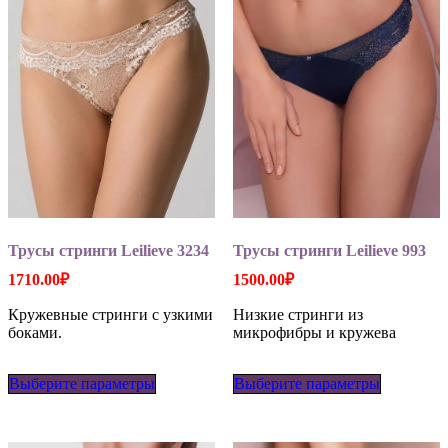
на
на
странице
странице
товара.
товара.
Трусы стринги Leilieve 3234
Трусы стринги Leilieve 993
1710.00
₽
1500.00
₽
Кружевные стринги с узкими
Низкие стринги из
боками.
микрофибры и кружева
Этот
Этот
Выберите параметры
товар
Выберите параметры
товар
имеет
имеет
несколько
несколько
вариаций.
вариаций