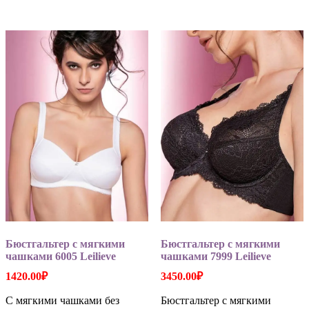
имеет
имеет
несколько
несколько
вариаций.
вариаций
Опции
Опции
можно
можно
выбрать
выбрать
на
на
странице
странице
товара.
товара.
Бюстгальтер с мягкими
Бюстгальтер с мягкими
чашками 6005 Leilieve
чашками 7999 Leilieve
1420.00
₽
3450.00
₽
С мягкими чашками без
Бюстгальтер с мягкими