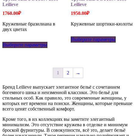
Leilieve
Leilieve
1760.00
₽
1950.00
₽
Кружевные бразилиана в
Кружевные шортики-кюлоты
двух цветах
Этот
Этот
Выберите параметры
товар
Выберите параметры
товар
имеет
имеет
несколько
несколько
вариаций
вариаций.
Опции
Опции
можно
можно
выбрать
1
2
→
выбрать
на
на
странице
Бренд Leilieve выпускает элегантное бельё с сочетанием
странице
товара.
богемного шика и неизменной классики. Это бельё для
товара.
стильных особ. Как правило, это современные женщины, у
которых нет времени на поиски. Женщины, которые превыше
всего ценят собственный комфорт.
Кроме того, в их коллекциях вы заметите элегантный
минимализм. Это отсутствие кружева в отделке и минимум
броской фурнитуры. В совокупности, всё это, делает бельё
более изысканным. Такое решение идеально подчёркивает и