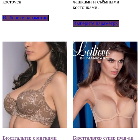
косточек
чашками и съёмными
косточками.
Этот
Выберите параметры
товар
Этот
имеет
Выберите параметры
товар
несколько
имеет
вариаций.
несколько
Опции
вариаций
можно
Опции
выбрать
можно
на
выбрать
странице
на
товара.
странице
товара.
Бюстгальтер с мягкими
Бюстгальтер супер пуш-ап