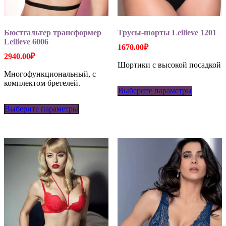
Бюстгальтер трансформер
Трусы-шорты Leilieve 1201
Leilieve 6006
1670.00
₽
2940.00
₽
Шортики с высокой посадкой
Многофункциональный, с
Этот
комплектом бретелей.
Выберите параметры
товар
Этот
имеет
Выберите параметры
товар
несколько
имеет
вариаций
несколько
Опции
вариаций.
можно
Опции
выбрать
можно
на
выбрать
странице
на
товара.
странице
товара.