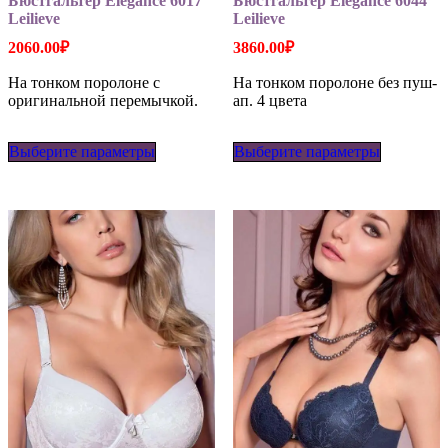
Бюстгальтер Elegance 6017
Бюстгальтер Elegance 6044
Leilieve
Leilieve
2060.00
₽
3860.00
₽
На тонком поролоне с
На тонком поролоне без пуш-
оригинальной перемычкой.
ап. 4 цвета
Этот
Этот
Выберите параметры
товар
Выберите параметры
товар
имеет
имеет
несколько
несколько
вариаций.
вариаций
Опции
Опции
можно
можно
выбрать
выбрать
на
на
странице
странице
товара.
товара.