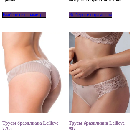
Этот
Этот
Выберите параметры
товар
Выберите параметры
товар
имеет
имеет
несколько
несколько
вариаций.
вариаций
Опции
Опции
можно
можно
выбрать
выбрать
на
на
странице
странице
товара.
товара.
Трусы бразилиана Leilieve
Трусы бразилиана Leilieve
7763
997