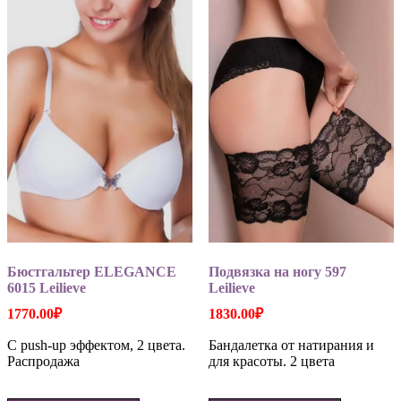
Опции
Опции
можно
можно
выбрать
выбрать
на
на
странице
странице
товара.
товара.
Бюстгальтер ELEGANCE
Подвязка на ногу 597
6015 Leilieve
Leilieve
1770.00
₽
1830.00
₽
С push-up эффектом, 2 цвета.
Бандалетка от натирания и
Распродажа
для красоты. 2 цвета
Этот
Этот