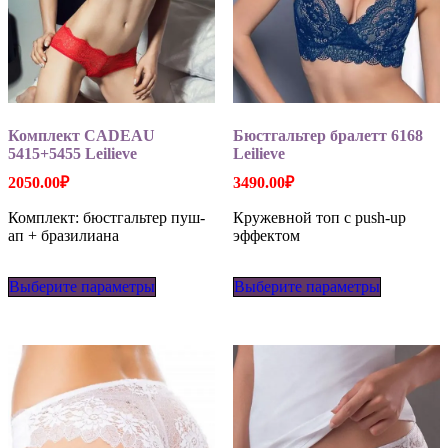
Комплект CADEAU
Бюстгальтер бралетт 6168
5415+5455 Leilieve
Leilieve
2050.00
₽
3490.00
₽
Комплект: бюстгальтер пуш-
Кружевной топ с push-up
ап + бразилиана
эффектом
Этот
Этот
Выберите параметры
товар
Выберите параметры
товар
имеет
имеет
несколько
несколько
вариаций.
вариаций
Опции
Опции
можно
можно
выбрать
выбрать
на
на
странице
странице