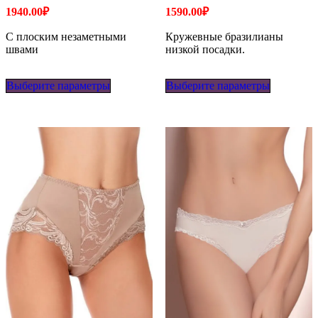
1940.00
₽
1590.00
₽
С плоским незаметными
Кружевные бразилианы
швами
низкой посадки.
Этот
Этот
Выберите параметры
товар
Выберите параметры
товар
имеет
имеет
несколько
несколько
вариаций.
вариаций
Опции
Опции
можно
можно
выбрать
выбрать
на
на
странице
странице
товара.
товара.