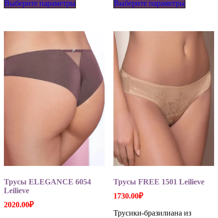
Выберите параметры
товар
Выберите параметры
товар
имеет
имеет
несколько
несколько
вариаций.
вариаций
Опции
Опции
можно
можно
выбрать
выбрать
на
на
странице
странице
товара.
товара.
Трусы ELEGANCE 6054
Трусы FREE 1501 Leilieve
Leilieve
1730.00
₽
2020.00
₽
Трусики-бразилиана из