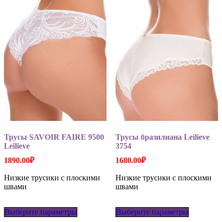
выбрать
выбрать
на
на
странице
странице
товара.
товара.
Трусы SAVOIR FAIRE 9500
Трусы бразилиана Leilieve
Leilieve
3754
1890.00
₽
1680.00
₽
Низкие трусики с плоскими
Низкие трусики с плоскими
швами
швами
Этот
Этот
Выберите параметры
товар
Выберите параметры
товар
имеет
имеет