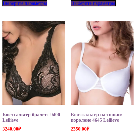
Выберите параметры
товар
Выберите параметры
товар
имеет
имеет
несколько
несколько
вариаций.
вариаций
Опции
Опции
можно
можно
выбрать
выбрать
на
на
странице
странице
товара.
товара.
Бюстгальтер бралетт 9400
Бюстгальтер на тонком
Leilieve
поролоне 4645 Leilieve
3240.00
₽
2350.00
₽