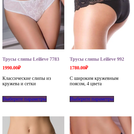
Трусы слипы Leilieve 7783
Трусы слипы Leilieve 992
1990.00
₽
1780.00
₽
Классические слипы из
С широким кружевным
кружева и сетки
поясом, 4 цвета
Этот
Этот
Выберите параметры
товар
Выберите параметры
товар
имеет
имеет
несколько
несколько
вариаций.
вариаций
Опции
Опции
можно
можно
выбрать
выбрать