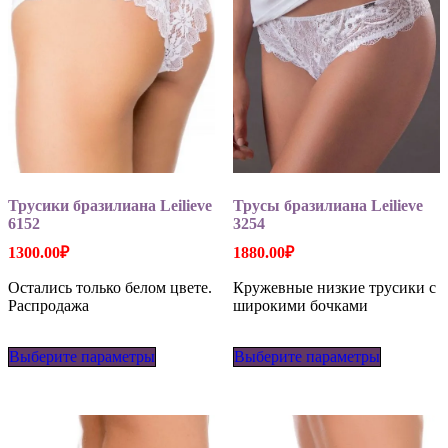
товара.
товара.
Трусики бразилиана Leilieve
Трусы бразилиана Leilieve
6152
3254
1300.00
₽
1880.00
₽
Остались только белом цвете.
Кружевные низкие трусики с
Распродажа
широкими бочками
Этот
Этот
Выберите параметры
товар
Выберите параметры
товар
имеет
имеет
несколько
несколько
вариаций.
вариаций
Опции
Опции
можно
можно