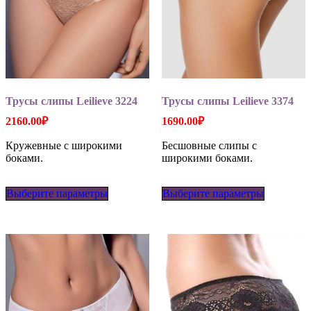
Трусы слипы Leilieve 3224
Трусы слипы Leilieve 3374
2160.00
₽
1690.00
₽
Кружевные с широкими
Бесшовные слипы с
боками.
широкими боками.
Этот
Этот
Выберите параметры
товар
Выберите параметры
товар
имеет
имеет
несколько
несколько
вариаций.
вариаций
Опции
Опции
можно
можно
выбрать
выбрать
на
на
странице
странице
товара.
товара.