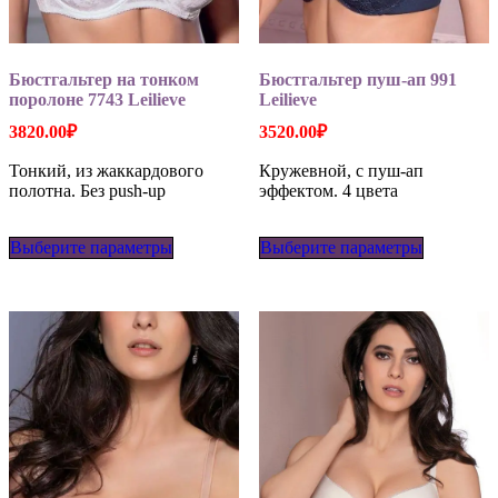
Бюстгальтер на тонком
Бюстгальтер пуш-ап 991
поролоне 7743 Leilieve
Leilieve
3820.00
₽
3520.00
₽
Тонкий, из жаккардового
Кружевной, с пуш-ап
полотна. Без push-up
эффектом. 4 цвета
Этот
Этот
Выберите параметры
товар
Выберите параметры
товар
имеет
имеет
несколько
несколько
вариаций.
вариаций
Опции
Опции
можно
можно
выбрать
выбрать
на
на
странице
странице
товара.
товара.