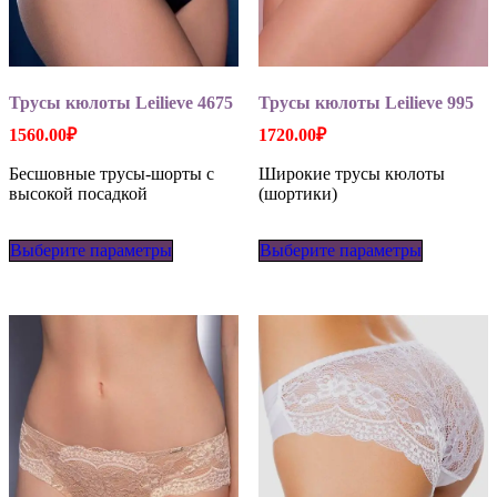
Трусы кюлоты Leilieve 4675
Трусы кюлоты Leilieve 995
1560.00
₽
1720.00
₽
Бесшовные трусы-шорты с
Широкие трусы кюлоты
высокой посадкой
(шортики)
Этот
Этот
Выберите параметры
товар
Выберите параметры
товар
имеет
имеет
несколько
несколько
вариаций.
вариаций
Опции
Опции
можно
можно
выбрать
выбрать
на
на
странице
странице
товара.
товара.