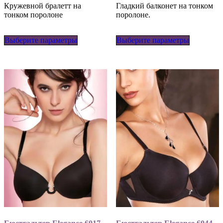
Кружевной бралетт на
Гладкий балконет на тонком
тонком поролоне
поролоне.
Этот
Этот
Выберите параметры
товар
Выберите параметры
товар
имеет
имеет
несколько
несколько
вариаций.
вариаций
Опции
Опции
можно
можно
выбрать
выбрать
на
на
странице
странице
товара.
товара.