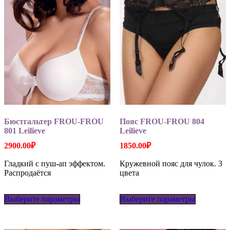
странице
странице
товара.
товара.
Бюстгальтер FROU-FROU
Пояс FROU-FROU 804
801 Leilieve
Leilieve
2900.00
₽
1850.00
₽
Гладкий с пуш-ап эффектом.
Кружевной пояс для чулок. 3
Распродаётся
цвета
Этот
Этот
Выберите параметры
товар
Выберите параметры
товар
имеет
имеет
несколько
несколько
вариаций.
вариаций