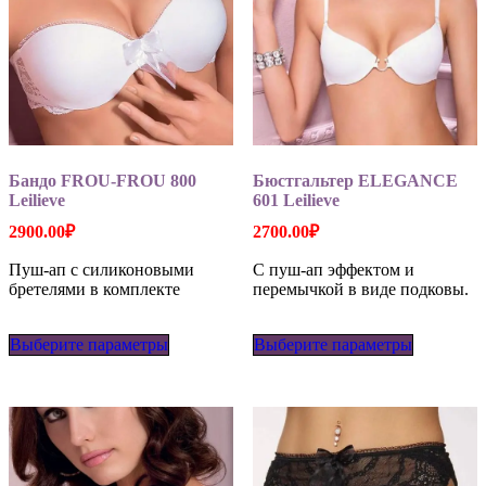
Бандо FROU-FROU 800
Бюстгальтер ELEGANCE
Leilieve
601 Leilieve
2900.00
₽
2700.00
₽
Пуш-ап с силиконовыми
С пуш-ап эффектом и
бретелями в комплекте
перемычкой в виде подковы.
Этот
Этот
Выберите параметры
товар
Выберите параметры
товар
имеет
имеет
несколько
несколько
вариаций.
вариаций
Опции
Опции
можно
можно
выбрать
выбрать
на
на