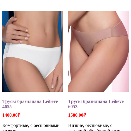
несколько
несколько
вариаций.
вариаций
Опции
Опции
можно
можно
выбрать
выбрать
на
на
странице
странице
товара.
товара.
Трусы бразилиана Leilieve
Трусы бразилиана Leilieve
4655
6053
1400.00
₽
1580.00
₽
Комфортные, с бесшовными
Низкие, бесшовные, с
краями
лазерной обработкой края.