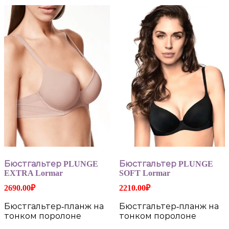
вариаций.
ва
Опции
Оп
можно
мо
выбрать
вы
на
на
странице
ст
товара.
то
Бюстгальтер PLUNGE
Бюстгальтер PLUNGE
EXTRA Lormar
SOFT Lormar
2690.00
₽
2210.00
₽
Бюстгальтер-планж на
Бюстгальтер-планж на
тонком поролоне
тонком поролоне