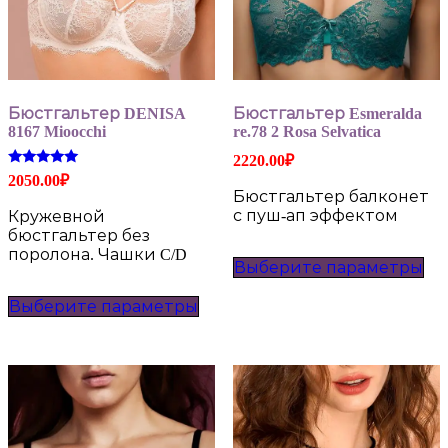
Бюстгальтер DENISA
Бюстгальтер Esmeralda
8167 Mioocchi
re.78 2 Rosa Selvatica
2220.00
₽
Оценка
2050.00
₽
5.00
Бюстгальтер балконет
из 5
с пуш-ап эффектом
Кружевной
бюстгальтер без
Эт
поролона. Чашки C/D
Выберите параметры
то
им
Этот
не
Выберите параметры
товар
ва
имеет
Оп
несколько
мо
вариаций.
вы
Опции
на
можно
ст
выбрать
то
на