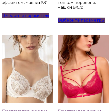
эффектом. Чашки B/C
тонком поролоне.
Чашки B/C/D
Этот
Выберите параметры
товар
Эт
Выберите параметры
имеет
то
несколько
им
вариаций.
не
Опции
ва
можно
Оп
выбрать
мо
на
вы
странице
на
товара.
ст
то