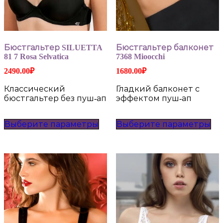
Бюстгальтер SILUETTA
Бюстгальтер балконет
81 7 Rosa Selvatica
7368 Mioocchi
2490.00
₽
1680.00
₽
Классический
Гладкий балконет с
бюстгальтер без пуш-ап
эффектом пуш-ап
Этот
Эт
Выберите параметры
Выберите параметры
товар
то
имеет
им
несколько
не
вариаций.
ва
Опции
Оп
можно
мо
выбрать
вы
на
на
странице
ст
товара.
то