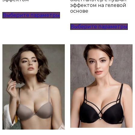
эффектом на гелевой
Этот
основе
Выберите параметры
товар
имеет
Эт
Выберите параметры
несколько
то
вариаций.
им
Опции
не
можно
ва
выбрать
Оп
на
мо
странице
вы
товара.
на
ст
то