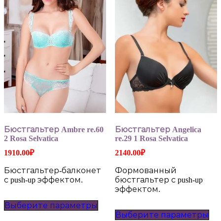
вы
на
на
странице
ст
товара.
то
Бюстгальтер Ambre re.60
Бюстгальтер Angelica
2 Rosa Selvatica
re.29 1 Rosa Selvatica
1910.00
₽
2140.00
₽
Бюстгальтер-балконет
Формованный
с push-up эффектом.
бюстгальтер с push-up
эффектом.
Этот
Выберите параметры
товар
Эт
Выберите параметры
имеет
то