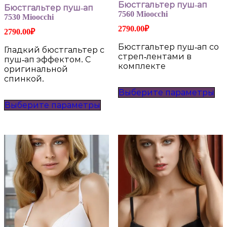
Бюстгальтер пуш-ап
Бюстгальтер пуш-ап
7560 Mioocchi
7530 Mioocchi
2790.00
₽
2790.00
₽
Бюстгальтер пуш-ап со
Гладкий бюстгальтер с
стреп-лентами в
пуш-ап эффектом. С
комплекте
оригинальной
спинкой.
Эт
Выберите параметры
то
Этот
им
Выберите параметры
товар
не
имеет
ва
несколько
Оп
вариаций.
мо
Опции
вы
можно
на
выбрать
ст
на
то
странице
товара.