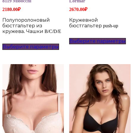
8119 Mioocchi
Lormar
2180.00
₽
2670.00
₽
Полупоролоновый
Кружевной
бюстгальтер из
бюстгальтер push-up
кружева. Чашки B/C/D/E
Эт
Выберите параметры
Этот
то
Выберите параметры
товар
им
имеет
не
несколько
ва
вариаций.
Оп
Опции
мо
можно
вы
выбрать
на
на
ст
странице
то
товара.