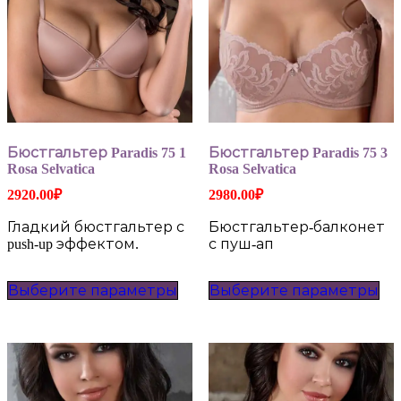
Бюстгальтер Paradis 75 1
Бюстгальтер Paradis 75 3
Rosa Selvatica
Rosa Selvatica
2920.00
₽
2980.00
₽
Гладкий бюстгальтер с
Бюстгальтер-балконет
push-up эффектом.
с пуш-ап
Этот
Эт
Выберите параметры
Выберите параметры
товар
то
имеет
им
несколько
не
вариаций.
ва
Опции
Оп
можно
мо
выбрать
вы