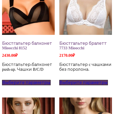
Бюстгальтер балконет
Бюстгальтер бралетт
Mioocchi 8152
7733 Mioocchi
2430.00
₽
2170.00
₽
Бюстгальтер-балконет
Бюстгальтер c чашками
push-up. Чашки B/C/D
без поролона.
Этот
Эт
Выберите параметры
Выберите параметры
товар
то
имеет
им
несколько
не
вариаций.
ва
Опции
Оп
можно
мо
выбрать
вы