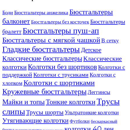
странице
странице
Бюстгальтеры
товара.
товара.
Боди
Бюстгальтеры анжелика
балконет
Бюстгальтеры
Бюстгальтеры без косточек
Бюстгальтеры пуш-ап
бралетт
Бюстгальтеры с мягкой чашкой
В сетку
Гладкие бюстгальтеры
Детское
Классические бюстгальтеры
Классические
Колготки без шортиков
колготки
Колготки с
поддержкой
Колготки с трусиками
Колготки с
Колготки с шортиками
хлопком
Кружевные бюстгальтеры
Леггинсы
Трусы
Майки и топы
Тонкие колготки
слипы
Трусы шорты
Ультратонкие колготки
Утягивающие колготки
Футболки
бескаркасный
колготки 40 ден
бюстье
высокие колготки