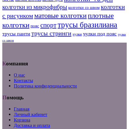
высокие трусы
колготки
колготки из микрофибры
колготки со швом
плотные
матовые колготки
с рисунком
трусы бразилиана
колготки
спорт
пояс
трусы стринги
трусы панти
чулки под пояс
чулки
чулки
со швом
Компания
О нас
Контакты
Политика конфиденциальности
Помощь
Главная
Личный кабинет
Корзина
Доставка и оплата