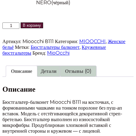
NERO(чёрный)
Количество
В корзину
товара
Бюстгальтер-
Артикул:
Mioocchi 8111
Категории:
MIOOCCHI
,
Женское
балконет
бельё
Метки:
Бюстгальтеры балконет
,
Кружевные
Mioocchi
бюстгальтеры
Бренд:
MioOcchi
8111
Описание
Детали
Отзывы (0)
Описание
Бюстгальтер-балконет Mioocchi 8111 на косточках, с
формованными чашками на тонком поролоне без пуш-ап
вставок. Модель с отстёгивающейся декоративной стреп-
бретелью. Бюстгальтер выполнен из износостойкой
микрофибры. Продублирован хлопковой вставкой с
внутренней стороны и кружевом — с лицевой.