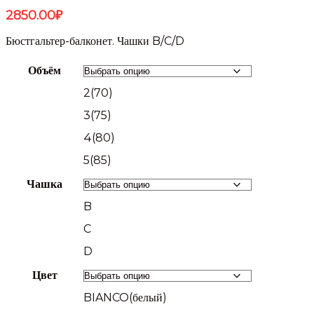
2850.00
₽
Бюстгальтер-балконет. Чашки B/C/D
Объём
2(70)
3(75)
4(80)
5(85)
Чашка
B
C
D
Цвет
BIANCO(белый)