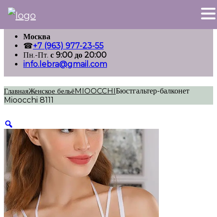
Перейти
Москва
к
☎
+7 (963) 977-23-55
содержимому
Пн.-Пт.
с 9:00 до 20:00
info.lebra@gmail.com
Главная
Женское бельё
MIOOCCHI
Бюстгальтер-балконет
Mioocchi 8111