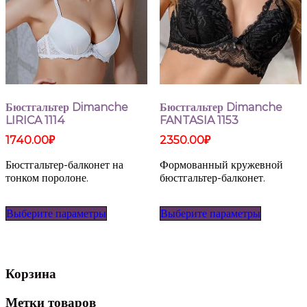
Бюстгальтер Dimanche
Бюстгальтер Dimanche
LIRICA 1114
FANTASIA 1153
1740.00
₽
2350.00
₽
Бюстгальтер-балконет на
Формованный кружевной
тонком поролоне.
бюстгальтер-балконет.
Этот
Этот
Выберите параметры
Выберите параметры
товар
товар
имеет
имеет
несколько
несколько
вариаций.
вариаций
Опции
Опции
Корзина
можно
можно
выбрать
выбрать
Метки товаров
на
на