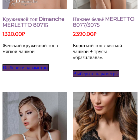
Кружевной топ Dimanche
Нижнее бельё MERLETTO
MERLETTO 8071Б
8077/3075
1320.00
₽
2390.00
₽
Женский кружевной топ с
Короткий топ с мягкой
мягкой чашкой.
чашкой + трусы
«бразилиана».
Этот
Выберите параметры
товар
Этот
Выберите параметры
имеет
товар
несколько
имеет
вариаций.
несколько
Опции
вариаций
можно
Опции
выбрать
можно
на
выбрать
странице
на
товара.
странице
товара.