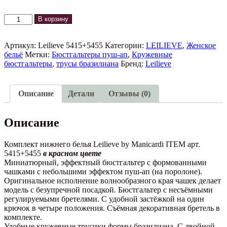
Количество
В корзину
товара
Комплект
CADEAU
Артикул:
Leilieve 5415+5455
Категории:
LEILIEVE
,
Женское
5415+5455
бельё
Метки:
Бюстгальтеры пуш-ап
,
Кружевные
Leilieve
бюстгальтеры
,
трусы бразилиана
Бренд:
Leilieve
Описание
Детали
Отзывы (0)
Описание
Комплект нижнего белья Leilieve by Manicardi ITEM арт.
5415+5455
в красном цвете
Миниатюрный, эффектный бюстгальтер с формованными
чашками с небольшими эффектом пуш-ап (на поролоне).
Оригинальное исполнение волнообразного края чашек делает
модель с безупречной посадкой. Бюстгальтер с несъёмными
регулируемыми бретелями. С удобной застёжкой на один
крючок в четыре положения. Съёмная декоративная бретель в
комплекте.
Удобные кружевные трусики формы бразилиана. С двойной