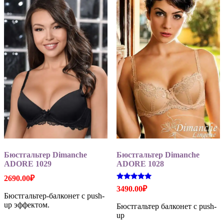
Бюстгальтер Dimanche
Бюстгальтер Dimanche
ADORE 1029
ADORE 1028
2690.00
₽
Оценка
3490.00
₽
5.00
Бюстгальтер-балконет с push-
из 5
up эффектом.
Бюстгальтер балконет с push-
up
Этот