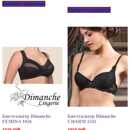
Выберите параметры
товар
Этот
имеет
Выберите параметры
товар
несколько
имеет
вариаций.
несколько
Опции
вариаций
можно
Опции
выбрать
можно
на
выбрать
странице
на
товара.
странице
товара.
Бюстгальтер Dimanche
Бюстгальтер Dimanche
FEMINA 1016
CHARM 1541
1930.00
₽
1950.00
₽