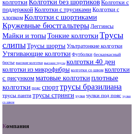
Колготки без шортиков
колготки
Колготки с
поддержкой
Колготки с трусиками
Колготки с
Колготки с шортиками
хлопком
Кружевные бюстгальтеры
Леггинсы
Трусы
Тонкие колготки
Майки и топы
слипы
Трусы шорты
Ультратонкие колготки
Утягивающие колготки
Футболки
бескаркасный
колготки 40 ден
бюстье
высокие колготки
высокие трусы
колготки из микрофибры
колготки
колготки со швом
плотные
матовые колготки
с рисунком
трусы бразилиана
колготки
спорт
пояс
трусы стринги
трусы панти
чулки под пояс
чулки
чулки
со швом
Компания