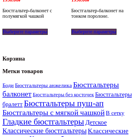
Бюстгальтер-балконет с
Бюстгальтер-балконет на
полумягкой чашкой
тонком поролоне.
Этот
Этот
Выберите параметры
товар
Выберите параметры
товар
имеет
имеет
несколько
несколько
вариаций.
вариаций
Опции
Опции
Корзина
можно
можно
выбрать
выбрать
на
на
Метки товаров
странице
странице
товара.
товара.
Бюстгальтеры
Боди
Бюстгальтеры анжелика
балконет
Бюстгальтеры
Бюстгальтеры без косточек
Бюстгальтеры пуш-ап
бралетт
Бюстгальтеры с мягкой чашкой
В сетку
Гладкие бюстгальтеры
Детское
Классические бюстгальтеры
Классические