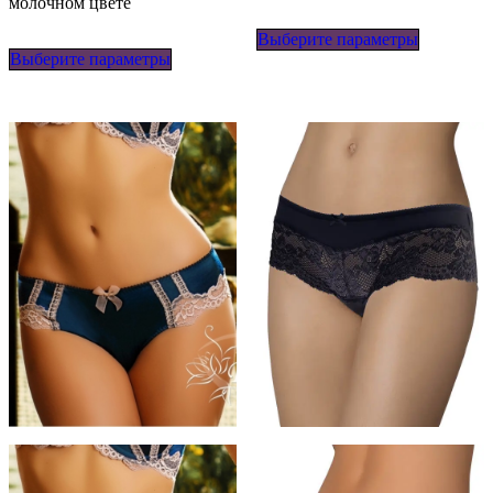
молочном цвете
Этот
Этот
Выберите параметры
товар
Выберите параметры
товар
имеет
имеет
несколько
несколько
вариаций
вариаций.
Опции
Опции
можно
можно
выбрать
выбрать
на
на
странице
странице
товара.
товара.