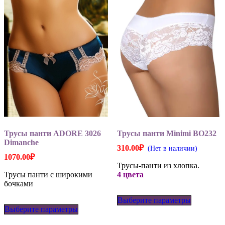
Трусы панти ADORE 3026
Трусы панти Minimi BO232
Dimanche
310.00
₽
(Нет в наличии)
1070.00
₽
Трусы-панти из хлопка.
Трусы панти с широкими
4 цвета
бочками
Этот
Этот
Выберите параметры
товар
Выберите параметры
товар
имеет
имеет
несколько