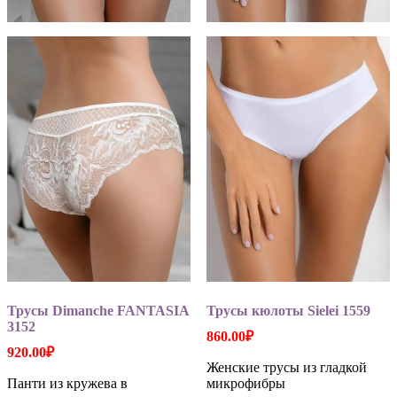
Трусы Dimanche FANTASIA
Трусы кюлоты Sielei 1559
3152
860.00
₽
920.00
₽
Женские трусы из гладкой
Панти из кружева в
микрофибры