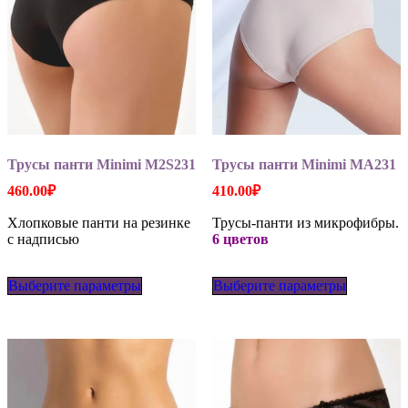
Трусы панти Minimi M2S231
Трусы панти Minimi MA231
460.00
₽
410.00
₽
Хлопковые панти на резинке
Трусы-панти из микрофибры.
с надписью
6 цветов
Этот
Этот
Выберите параметры
товар
Выберите параметры
товар
имеет
имеет
несколько
несколько
вариаций.
вариаций
Опции
Опции
можно
можно
выбрать
выбрать
на
на