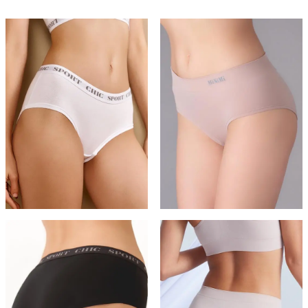
несколько
вариаций
вариаций.
Опции
Опции
можно
можно
выбрать
выбрать
на
на
странице
странице
товара.
товара.