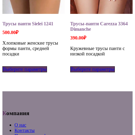
Трусы панти Sielei 1241
Трусы-панти Carezza 3364
Dimanche
500.00
₽
390.00
₽
Хлопковые женские трусы
формы панти, средней
Кружевные трусы панти с
посадки
низкой посадкой
Этот
Этот
Выберите параметры
товар
Выберите параметры
товар
имеет
имеет
несколько
несколько
вариаций.
вариаций
Опции
Опции
можно
можно
выбрать
выбрать
на
на
странице
странице
Компания
товара.
товара.
О нас
Контакты