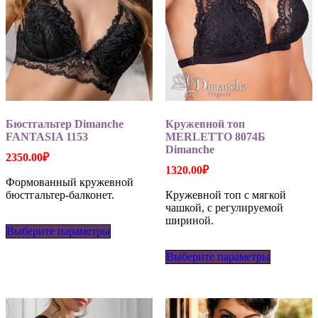
Бюстгальтер Dimanche
Кружевной топ
FANTASIA 1153
MERLETTO 8074Б
Dimanche
2350.00
₽
1320.00
₽
Формованный кружевной
бюстгальтер-балконет.
Кружевной топ с мягкой
чашкой, с регулируемой
Этот
шириной.
Выберите параметры
товар
имеет
Этот
несколько
Выберите параметры
товар
вариаций.
имеет
Опции
несколько
можно
вариаций
выбрать
Опции