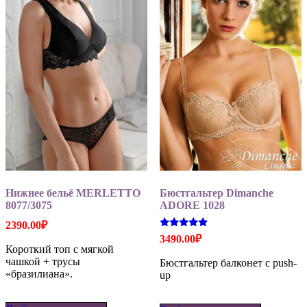
на
можно
странице
выбрать
товара.
на
странице
товара.
Нижнее бельё MERLETTO
Бюстгальтер Dimanche
8077/3075
ADORE 1028
2390.00
₽
Оценка
3490.00
₽
5.00
Короткий топ с мягкой
из 5
чашкой + трусы
Бюстгальтер балконет с push-
«бразилиана».
up
Этот
Этот