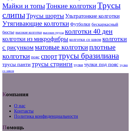
Трусы
Тонкие колготки
Майки и топы
слипы
Трусы шорты
Ультратонкие колготки
Утягивающие колготки
Футболки
бескаркасный
колготки 40 ден
бюстье
высокие колготки
высокие трусы
колготки из микрофибры
колготки
колготки со швом
плотные
матовые колготки
с рисунком
трусы бразилиана
колготки
спорт
пояс
трусы стринги
трусы панти
чулки под пояс
чулки
чулки
со швом
Компания
О нас
Контакты
Политика конфиденциальности
Помощь