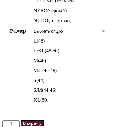
CELESTE(голубой)
NERO(чёрный)
NUDO(телесный)
Размер
L(48)
L/XL(48-50)
M(46)
M/L(46-48)
S(44)
S/M(44-46)
XL(50)
Количество
В корзину
товара
Трусы