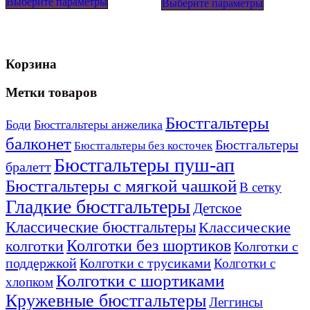
Выберите параметры
товар
Выберите параметры
товар
имеет
имеет
несколько
несколько
вариаций.
вариаций
Опции
Опции
Корзина
можно
можно
выбрать
выбрать
на
на
Метки товаров
странице
странице
товара.
товара.
Бюстгальтеры
Боди
Бюстгальтеры анжелика
балконет
Бюстгальтеры
Бюстгальтеры без косточек
Бюстгальтеры пуш-ап
бралетт
Бюстгальтеры с мягкой чашкой
В сетку
Гладкие бюстгальтеры
Детское
Классические бюстгальтеры
Классические
Колготки без шортиков
колготки
Колготки с
поддержкой
Колготки с трусиками
Колготки с
Колготки с шортиками
хлопком
Кружевные бюстгальтеры
Леггинсы