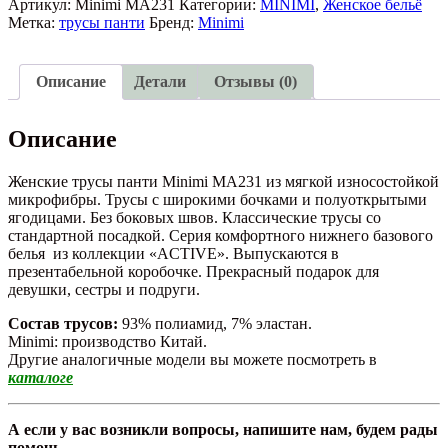
панти
Артикул:
Minimi MA231
Категории:
MINIMI
,
Женское бельё
Minimi
Метка:
трусы панти
Бренд:
Minimi
MA231
Описание
Детали
Отзывы (0)
Описание
Женские трусы панти Minimi MA231 из мягкой износостойкой
микрофибры. Трусы с широкими бочками и полуоткрытыми
ягодицами. Без боковых швов. Классические трусы со
стандартной посадкой. Серия комфортного нижнего базового
белья из коллекции «ACTIVE». Выпускаются в
презентабельной коробочке. Прекрасный подарок для
девушки, сестры и подруги.
Состав трусов:
93% полиамид, 7% эластан.
Minimi: производство Китай.
Другие аналогичные модели вы можете посмотреть в
каталоге
А если у вас возникли вопросы, напишите нам, будем рады
помочь.