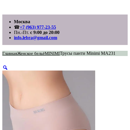
Перейти
Москва
к
содержимому
☎
+7 (963) 977-23-55
Пн.-Пт.
с 9:00 до 20:00
info.lebra@gmail.com
Трусы панти Minimi MA231
Главная
Женское бельё
MINIMI