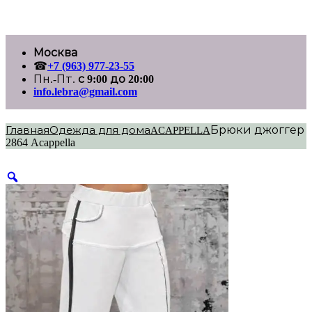
Перейти
Москва
к
☎
+7 (963) 977-23-55
содержимому
Пн.-Пт.
с 9:00 до 20:00
info.lebra@gmail.com
Брюки джоггер
Главная
Одежда для дома
ACAPPELLA
2864 Acappella