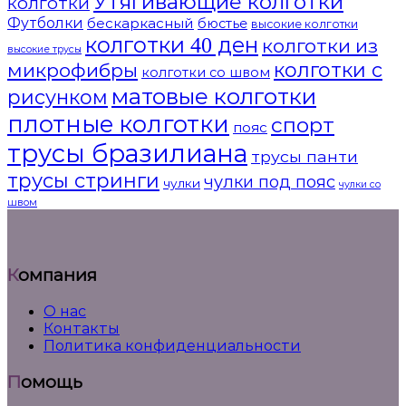
Утягивающие колготки
колготки
Футболки
бескаркасный
бюстье
высокие колготки
колготки 40 ден
колготки из
высокие трусы
микрофибры
колготки с
колготки со швом
матовые колготки
рисунком
плотные колготки
спорт
пояс
трусы бразилиана
трусы панти
трусы стринги
чулки под пояс
чулки
чулки со
швом
Компания
О нас
Контакты
Политика конфиденциальности
Помощь