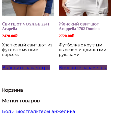
Свитшот VOYAGE 2241
Женский свитшот
Acapella
Acappella 1762 Domino
2420.00
₽
2720.00
₽
Хлопковый свитшот из
Футболка с круглым
футера с мягким
вырезом и длинными
ворсом.
рукавами
Этот
Эт
Выберите параметры
Выберите параметры
товар
то
имеет
им
несколько
не
вариаций.
ва
Опции
Оп
Корзина
можно
мо
выбрать
вы
Метки товаров
на
на
странице
ст
Боди
Бюстгальтеры анжелика
товара.
то