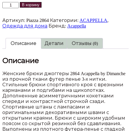
Количество
В корзину
товара
Брюки
Артикул:
Piazza 2864
Категории:
ACAPPELLA
,
джоггер
Одежда для дома
Бренд:
Acappella
2864
Acappella
Описание
Детали
Отзывы (0)
Описание
Женские брюки джоггеры 2864 Acappella by Dimanche
из прочной ткани футер пенье 3-х нитки.
Стильные брюки спортивного кроя с врезными
карманами и подгибами на щиколотках.
Дополненные асимметричными кокетками
спереди и контрастной строчкой сзади.
Спортивные штаны с лампасами и
оригинальными декоративными швами с
открытыми краями. Брюки с широким удобным
поясом со скрытой резинкой без сдавливания.
Выполнены из плотного футера-пенье с гладкой