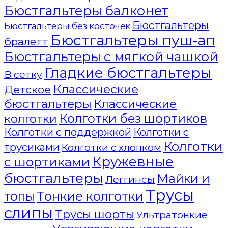
Бюстгальтеры балконет
Бюстгальтеры
Бюстгальтеры без косточек
Бюстгальтеры пуш-ап
бралетт
Бюстгальтеры с мягкой чашкой
Гладкие бюстгальтеры
В сетку
Классические
Детское
бюстгальтеры
Классические
Колготки без шортиков
колготки
Колготки с поддержкой
Колготки с
Колготки
трусиками
Колготки с хлопком
Кружевные
с шортиками
бюстгальтеры
Майки и
Леггинсы
Трусы
Тонкие колготки
топы
слипы
Трусы шорты
Ультратонкие