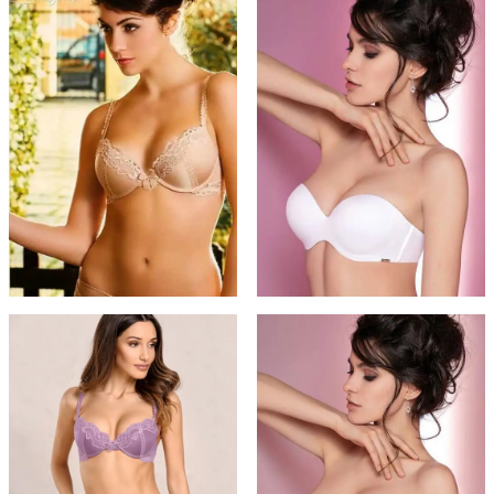
Опции
Опции
можно
можно
выбрать
выбрать
на
на
странице
странице
товара.
товара.