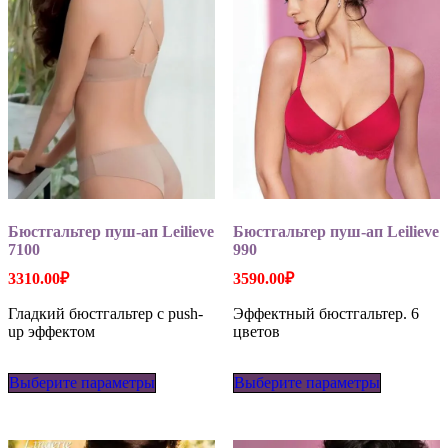
Бюстгальтер пуш-ап Leilieve
Бюстгальтер пуш-ап Leilieve
7100
990
3310.00
₽
3590.00
₽
Гладкий бюстгальтер с push-
Эффектный бюстгальтер. 6
up эффектом
цветов
Этот
Этот
Выберите параметры
товар
Выберите параметры
товар
имеет
имеет
несколько
несколько
вариаций.
вариаций