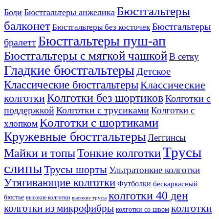
товара.
товара.
Бюстгальтеры
Боди
Бюстгальтеры анжелика
балконет
Бюстгальтеры
Бюстгальтеры без косточек
Бюстгальтеры пуш-ап
бралетт
Бюстгальтеры с мягкой чашкой
В сетку
Гладкие бюстгальтеры
Детское
Классические бюстгальтеры
Классические
Колготки без шортиков
колготки
Колготки с
поддержкой
Колготки с трусиками
Колготки с
Колготки с шортиками
хлопком
Кружевные бюстгальтеры
Леггинсы
Трусы
Тонкие колготки
Майки и топы
слипы
Трусы шорты
Ультратонкие колготки
Утягивающие колготки
Футболки
бескаркасный
колготки 40 ден
бюстье
высокие колготки
высокие трусы
колготки из микрофибры
колготки
колготки со швом