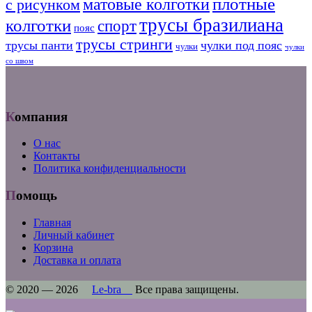
плотные
матовые колготки
с рисунком
трусы бразилиана
колготки
спорт
пояс
трусы стринги
трусы панти
чулки под пояс
чулки
чулки
со швом
Компания
О нас
Контакты
Политика конфиденциальности
Помощь
Главная
Личный кабинет
Корзина
Доставка и оплата
© 2020 — 2026
Le-bra
Все права защищены.