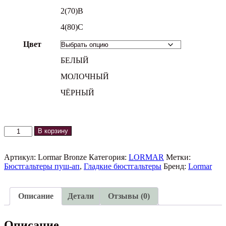
2(70)B
4(80)C
Цвет
БЕЛЫЙ
МОЛОЧНЫЙ
ЧЁРНЫЙ
Количество
В корзину
товара
Бюстгальтер
BRONZE
Артикул:
Lormar Bronze
Категория:
LORMAR
Метки:
LORMAR
Бюстгальтеры пуш-ап
,
Гладкие бюстгальтеры
Бренд:
Lormar
Описание
Детали
Отзывы (0)
Описание