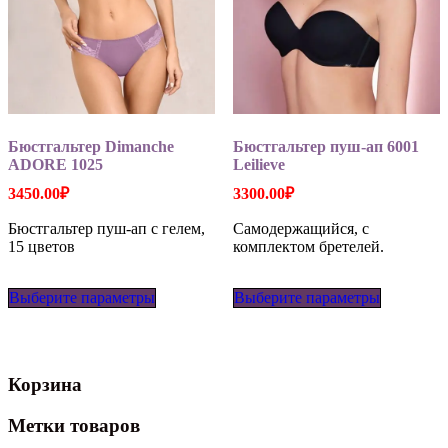
Бюстгальтер Dimanche
Бюстгальтер пуш-ап 6001
ADORE 1025
Leilieve
3450.00
₽
3300.00
₽
Бюстгальтер пуш-ап с гелем,
Самодержащийся, с
15 цветов
комплектом бретелей.
Этот
Этот
Выберите параметры
товар
Выберите параметры
товар
имеет
имеет
несколько
несколько
вариаций.
вариаций
Опции
Опции
Корзина
можно
можно
выбрать
выбрать
на
на
Метки товаров
странице
странице