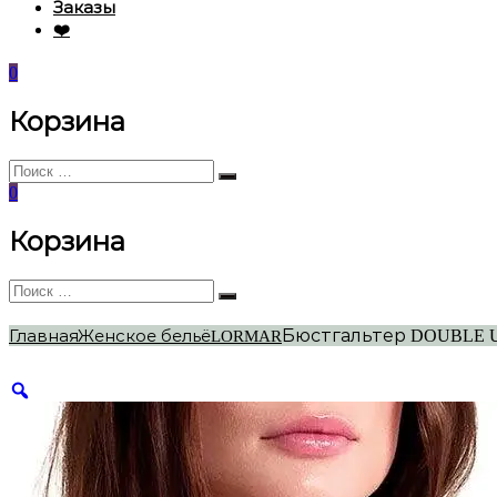
Заказы
❤️
0
Корзина
Искать:
Поиск
0
Корзина
Искать:
Поиск
Бюстгальтер DOUBLE U
Главная
Женское бельё
LORMAR