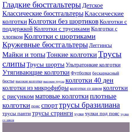
Гладкие бюстгальтеры
Детское
Классические бюстгальтеры
Классические
Колготки без шортиков
колготки
Колготки с
поддержкой
Колготки с трусиками
Колготки с
Колготки с шортиками
хлопком
Кружевные бюстгальтеры
Леггинсы
Трусы
Тонкие колготки
Майки и топы
слипы
Трусы шорты
Ультратонкие колготки
Утягивающие колготки
Футболки
бескаркасный
колготки 40 ден
бюстье
высокие колготки
высокие трусы
колготки из микрофибры
колготки
колготки со швом
плотные
матовые колготки
с рисунком
трусы бразилиана
колготки
спорт
пояс
трусы стринги
трусы панти
чулки под пояс
чулки
чулки
со швом