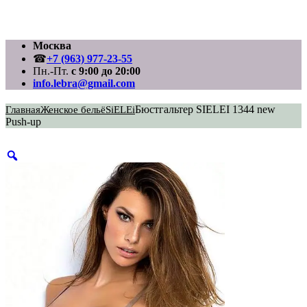
Перейти
Москва
к
☎
+7 (963) 977-23-55
содержимому
Пн.-Пт.
с 9:00 до 20:00
info.lebra@gmail.com
Бюстгальтер SIELEI 1344 new
Главная
Женское бельё
SiELEi
Push-up