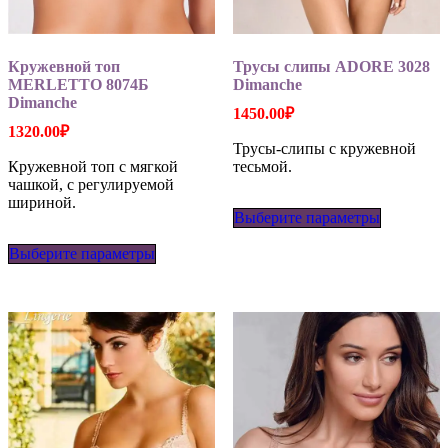
Кружевной топ
Трусы слипы ADORE 3028
MERLETTO 8074Б
Dimanche
Dimanche
1450.00
₽
1320.00
₽
Трусы-слипы с кружевной
Кружевной топ с мягкой
тесьмой.
чашкой, с регулируемой
Этот
шириной.
Выберите параметры
товар
Этот
имеет
Выберите параметры
товар
несколько
имеет
вариаций
несколько
Опции
вариаций.
можно
Опции
выбрать
можно
на
выбрать
странице
на
товара.
странице
товара.