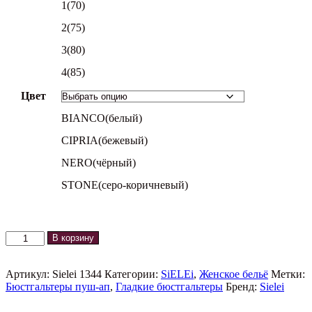
1(70)
2(75)
3(80)
4(85)
Цвет
BIANCO(белый)
CIPRIA(бежевый)
NERO(чёрный)
STONE(серо-коричневый)
Количество
В корзину
товара
Бюстгальтер
SIELEI
Артикул:
Sielei 1344
Категории:
SiELEi
,
Женское бельё
Метки:
1344
Бюстгальтеры пуш-ап
,
Гладкие бюстгальтеры
Бренд:
Sielei
new
Push-