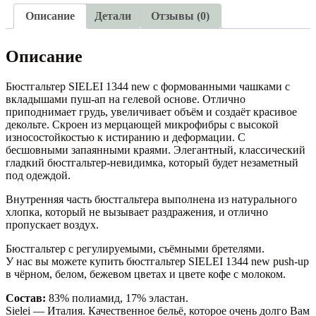
up
Описание
Детали
Отзывы (0)
Описание
Бюстгальтер SIELEI 1344 new с формованными чашками с
вкладышами пуш-ап на гелевой основе. Отлично
приподнимает грудь, увеличивает объём и создаёт красивое
декольте. Скроен из мерцающей микрофибры с высокой
износостойкостью к истиранию и деформации. С
бесшовными запаянными краями. Элегантный, классический
гладкий бюстгальтер-невидимка, который будет незаметный
под одеждой.
Внутренняя часть бюстгальтера выполнена из натурального
хлопка, который не вызывает раздражения, и отлично
пропускает воздух.
Бюстгальтер с регулируемыми, съёмными бретелями.
У нас вы можете купить бюстгальтер SIELEI 1344 new push-up
в чёрном, белом, бежевом цветах и цвете кофе с молоком.
Состав:
83% полиамид, 17% эластан.
Sielei — Италия. Качественное бельё, которое очень долго Вам