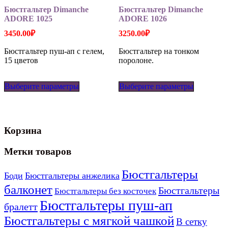
Бюстгальтер Dimanche
Бюстгальтер Dimanche
ADORE 1025
ADORE 1026
3450.00
₽
3250.00
₽
Бюстгальтер пуш-ап с гелем,
Бюстгальтер на тонком
15 цветов
поролоне.
Этот
Этот
Выберите параметры
товар
Выберите параметры
товар
имеет
имеет
несколько
несколько
вариаций.
вариаций
Опции
Опции
Корзина
можно
можно
выбрать
выбрать
на
на
Метки товаров
странице
странице
товара.
товара.
Бюстгальтеры
Боди
Бюстгальтеры анжелика
балконет
Бюстгальтеры
Бюстгальтеры без косточек
Бюстгальтеры пуш-ап
бралетт
Бюстгальтеры с мягкой чашкой
В сетку