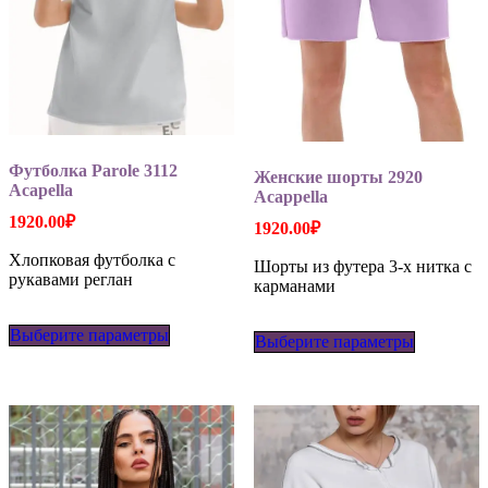
Футболка Parole 3112
Женские шорты 2920
Acapella
Acappella
1920.00
₽
1920.00
₽
Хлопковая футболка с
Шорты из футера 3-х нитка с
рукавами реглан
карманами
Этот
Этот
Выберите параметры
товар
Выберите параметры
товар
имеет
имеет
несколько
несколько
вариаций.
вариаций
Опции
Опции
можно
можно
выбрать
выбрать
на
на