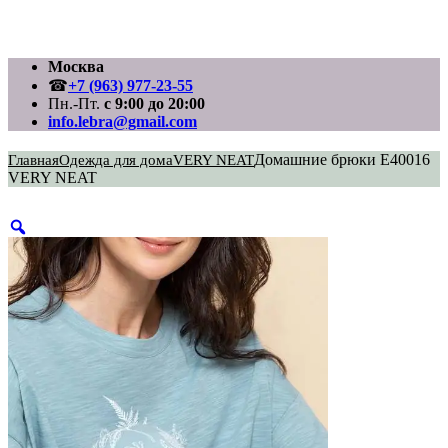
Перейти
Москва
к
☎
+7 (963) 977-23-55
содержимому
Пн.-Пт.
с 9:00 до 20:00
info.lebra@gmail.com
Домашние брюки E40016
Главная
Одежда для дома
VERY NEAT
VERY NEAT