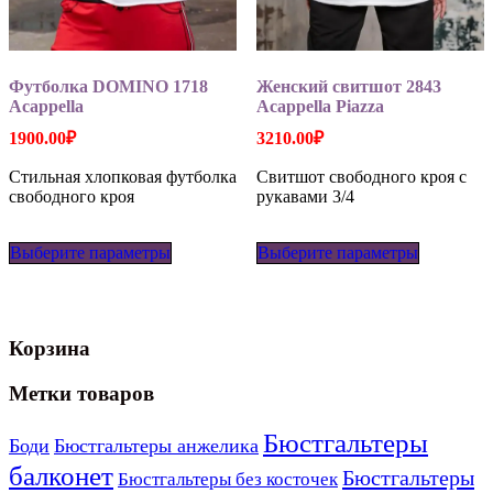
Футболка DOMINO 1718
Женский свитшот 2843
Acappella
Acappella Piazza
1900.00
₽
3210.00
₽
Стильная хлопковая футболка
Свитшот свободного кроя с
свободного кроя
рукавами 3/4
Этот
Этот
Выберите параметры
товар
Выберите параметры
товар
имеет
имеет
несколько
несколько
вариаций.
вариаций
Опции
Опции
Корзина
можно
можно
выбрать
выбрать
на
на
Метки товаров
странице
странице
товара.
товара.
Бюстгальтеры
Боди
Бюстгальтеры анжелика
балконет
Бюстгальтеры
Бюстгальтеры без косточек