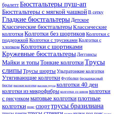
Бюстгальтеры пуш-ап
бралетт
Бюстгальтеры с мягкой чашкой
В сетку
Гладкие бюстгальтеры
Детское
Классические бюстгальтеры
Классические
Колготки без шортиков
колготки
Колготки с
поддержкой
Колготки с трусиками
Колготки с
Колготки с шортиками
хлопком
Кружевные бюстгальтеры
Леггинсы
Трусы
Тонкие колготки
Майки и топы
слипы
Трусы шорты
Ультратонкие колготки
Утягивающие колготки
Футболки
бескаркасный
колготки 40 ден
бюстье
высокие колготки
высокие трусы
колготки из микрофибры
колготки
колготки со швом
плотные
матовые колготки
с рисунком
трусы бразилиана
колготки
спорт
пояс
трусы стринги
трусы панти
чулки под пояс
чулки
чулки