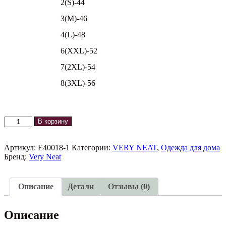
2(S)-44
3(M)-46
4(L)-48
6(XXL)-52
7(2XL)-54
8(3XL)-56
Количество
В корзину
товара
Домашние
брюки
Артикул:
E40018-1
Категории:
VERY NEAT
,
Одежда для дома
E40016
Бренд:
Very Neat
VERY
NEAT
Описание
Детали
Отзывы (0)
Описание