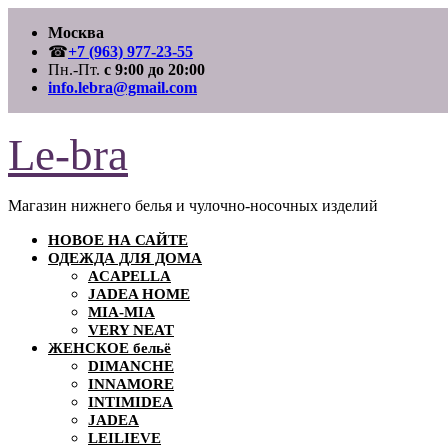
Перейти
Москва
к
содержимому
☎
+7 (963) 977-23-55
Пн.-Пт.
с 9:00 до 20:00
info.lebra@gmail.com
Le-bra
Магазин нижнего белья и чулочно-носочных изделий
НОВОЕ НА САЙТЕ
ОДЕЖДА ДЛЯ ДОМА
ACAPELLA
JADEA HOME
MIA-MIA
VERY NEAT
ЖЕНСКОЕ бельё
DIMANCHE
INNAMORE
INTIMIDEA
JADEA
LEILIEVE