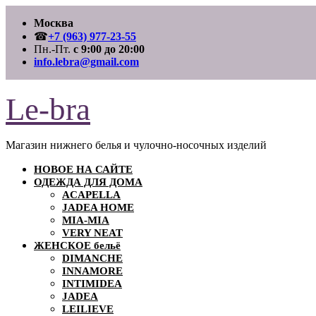
Перейти
Москва
к
содержимому
☎
+7 (963) 977-23-55
Пн.-Пт.
с 9:00 до 20:00
info.lebra@gmail.com
Le-bra
Магазин нижнего белья и чулочно-носочных изделий
НОВОЕ НА САЙТЕ
ОДЕЖДА ДЛЯ ДОМА
ACAPELLA
JADEA HOME
MIA-MIA
VERY NEAT
ЖЕНСКОЕ бельё
DIMANCHE
INNAMORE
INTIMIDEA
JADEA
LEILIEVE