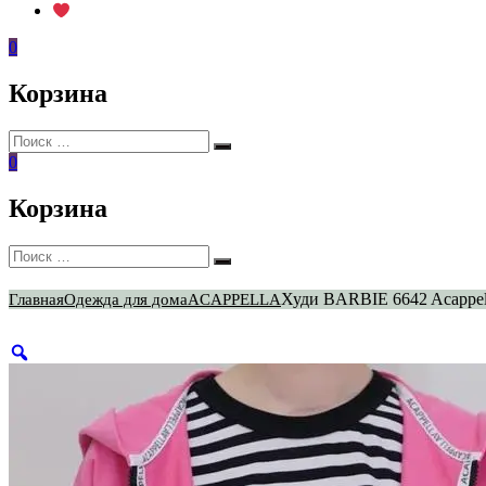
0
Корзина
Искать:
Поиск
0
Корзина
Искать:
Поиск
Худи BARBIE 6642 Acappel
Главная
Одежда для дома
ACAPPELLA