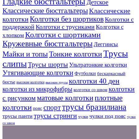
Гладкие бюстгальтеры
Детское
Классические бюстгальтеры
Классические
Колготки без шортиков
колготки
Колготки с
поддержкой
Колготки с трусиками
Колготки с
Колготки с шортиками
хлопком
Кружевные бюстгальтеры
Леггинсы
Трусы
Тонкие колготки
Майки и топы
слипы
Трусы шорты
Ультратонкие колготки
Утягивающие колготки
Футболки
бескаркасный
колготки 40 ден
бюстье
высокие колготки
высокие трусы
колготки из микрофибры
колготки
колготки со швом
плотные
матовые колготки
с рисунком
трусы бразилиана
колготки
спорт
пояс
трусы стринги
трусы панти
чулки под пояс
чулки
чулки
со швом