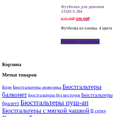
на
Футболка для девочки
странице
JADEA 284
товара.
Первоначальная
Текущая
820.00
₽
690.00
₽
цена
цена:
составляла
690.00₽.
Футболка из хлопка. 4 цвета
820.00₽.
Этот
Выберите параметры
товар
имеет
несколько
вариаций
Опции
Корзина
можно
выбрать
на
Метки товаров
странице
товара.
Бюстгальтеры
Боди
Бюстгальтеры анжелика
балконет
Бюстгальтеры
Бюстгальтеры без косточек
Бюстгальтеры пуш-ап
бралетт
Бюстгальтеры с мягкой чашкой
В сетку