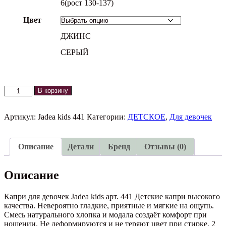
6(рост 130-137)
Цвет
ДЖИНС
СЕРЫЙ
Количество
В корзину
товара
Капри
JADEA
Артикул:
Jadea kids 441
Категории:
ДЕТСКОЕ
,
Для девочек
kids
441
Описание
Детали
Бренд
Отзывы (0)
Описание
Капри для девочек Jadea kids арт. 441 Детские капри высокого
качества. Невероятно гладкие, приятные и мягкие на ощупь.
Смесь натурального хлопка и модала создаёт комфорт при
ношении. Не деформируются и не теряют цвет при стирке. 2