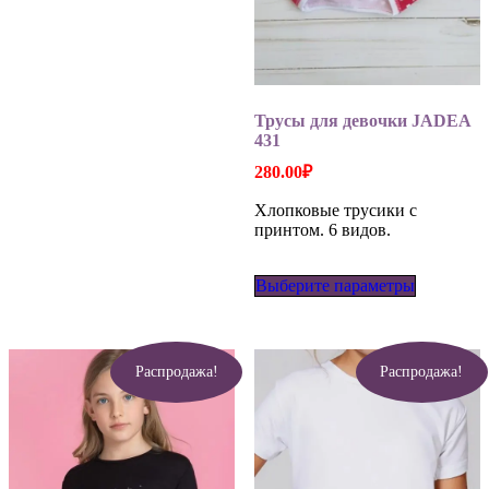
вариаций.
Опции
можно
выбрать
на
странице
Трусы для девочки JADEA
товара.
431
280.00
₽
Хлопковые трусики с
принтом. 6 видов.
Этот
Выберите параметры
товар
имеет
несколько
вариаций
Опции
Распродажа!
Распродажа!
можно
выбрать
на
странице
товара.