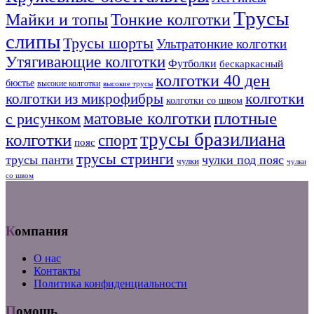
Трусы
Тонкие колготки
Майки и топы
слипы
Трусы шорты
Ультратонкие колготки
Утягивающие колготки
Футболки
бескаркасный
колготки 40 ден
бюстье
высокие колготки
высокие трусы
колготки из микрофибры
колготки
колготки со швом
плотные
матовые колготки
с рисунком
трусы бразилиана
колготки
спорт
пояс
трусы стринги
трусы панти
чулки под пояс
чулки
чулки
со швом
Компания
О нас
Контакты
Политика конфиденциальности
Помощь