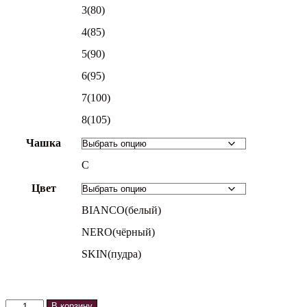
3(80)
4(85)
5(90)
6(95)
7(100)
8(105)
Чашка
C
Цвет
BIANCO(белый)
NERO(чёрный)
SKIN(пудра)
Количество
В корзину