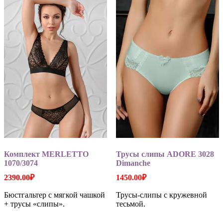
Опции
Опции
можно
можно
выбрать
выбрать
на
на
странице
странице
товара.
товара.
Комплект MERLETTO
Трусы слипы ADORE 3028
1070/3074
Dimanche
2390.00
₽
1450.00
₽
Бюстгальтер с мягкой чашкой
Трусы-слипы с кружевной
+ трусы «слипы».
тесьмой.
Этот
Этот