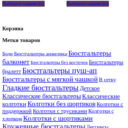
Выберите параметры
товар
Выберите параметры
товар
имеет
имеет
несколько
несколько
вариаций.
вариаций
Опции
Опции
Корзина
можно
можно
выбрать
выбрать
на
на
Метки товаров
странице
странице
товара.
товара.
Бюстгальтеры
Боди
Бюстгальтеры анжелика
балконет
Бюстгальтеры
Бюстгальтеры без косточек
Бюстгальтеры пуш-ап
бралетт
Бюстгальтеры с мягкой чашкой
В сетку
Гладкие бюстгальтеры
Детское
Классические бюстгальтеры
Классические
Колготки без шортиков
колготки
Колготки с
поддержкой
Колготки с трусиками
Колготки с
Колготки с шортиками
хлопком
Кружевные бюстгальтеры
Леггинсы