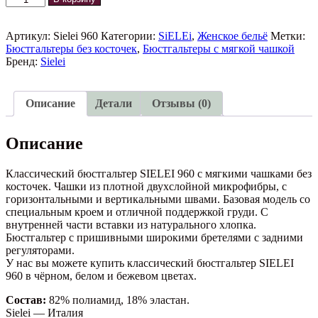
товара
Классический
бюстгальтер
Артикул:
Sielei 960
Категории:
SiELEi
,
Женское бельё
Метки:
SIELEI
Бюстгальтеры без косточек
,
Бюстгальтеры с мягкой чашкой
960
Бренд:
Sielei
Описание
Детали
Отзывы (0)
Описание
Классический бюстгальтер SIELEI 960 с мягкими чашками без
косточек. Чашки из плотной двухслойной микрофибры, с
горизонтальными и вертикальными швами. Базовая модель со
специальным кроем и отличной поддержкой груди. С
внутренней части вставки из натурального хлопка.
Бюстгальтер с пришивными широкими бретелями с задними
регуляторами.
У нас вы можете купить классический бюстгальтер SIELEI
960 в чёрном, белом и бежевом цветах.
Состав:
82% полиамид, 18% эластан.
Sielei — Италия