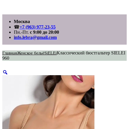
Перейти
Москва
к
содержимому
☎
+7 (963) 977-23-55
Пн.-Пт.
с 9:00 до 20:00
info.lebra@gmail.com
Классический бюстгальтер SIELEI
Главная
Женское бельё
SiELEi
960