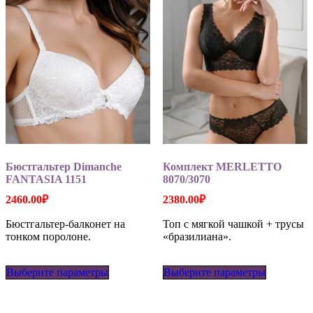
Бюстгальтер Dimanche
Комплект MERLETTO
FANTASIA 1151
8070/3070
2460.00
₽
2380.00
₽
Бюстгальтер-балконет на
Топ с мягкой чашкой + трусы
тонком поролоне.
«бразилиана».
Этот
Этот
Выберите параметры
товар
Выберите параметры
товар
имеет
имеет
несколько
несколько
вариаций.
вариаций