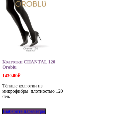
товара.
Колготки CHANTAL 120
Oroblu
1430.00
₽
Тёплые колготки из
микрофибры, плотностью 120
den.
Этот
Выберите параметры
товар
имеет
несколько
вариаций.