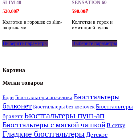
SLIM 40
SENSATION 60
520.00
₽
590.00
₽
Колготки в горошек со slim-
Колготки в горох и
шортиками
имитацией чулок
Этот
Этот
Выберите параметры
товар
Выберите параметры
товар
имеет
имеет
несколько
несколько
вариаций.
вариаций
Опции
Опции
Корзина
можно
можно
выбрать
выбрать
на
на
Метки товаров
странице
странице
товара.
товара.
Бюстгальтеры
Боди
Бюстгальтеры анжелика
балконет
Бюстгальтеры
Бюстгальтеры без косточек
Бюстгальтеры пуш-ап
бралетт
Бюстгальтеры с мягкой чашкой
В сетку
Гладкие бюстгальтеры
Детское