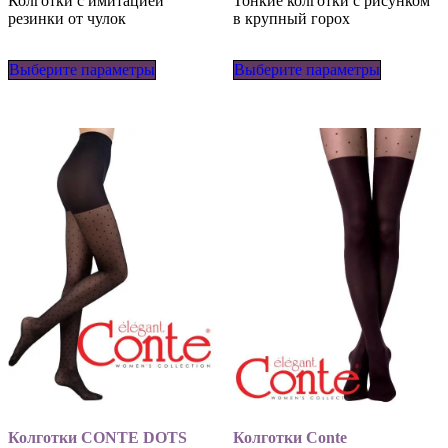
Колготки с имитацией
Тонкие колготки с рисунком
резинки от чулок
в крупный горох
Этот
Этот
Выберите параметры
товар
Выберите параметры
товар
имеет
имеет
несколько
несколько
вариаций.
вариаций
Опции
Опции
можно
можно
выбрать
выбрать
на
на
странице
странице
товара.
товара.
Колготки CONTE DOTS
Колготки Conte