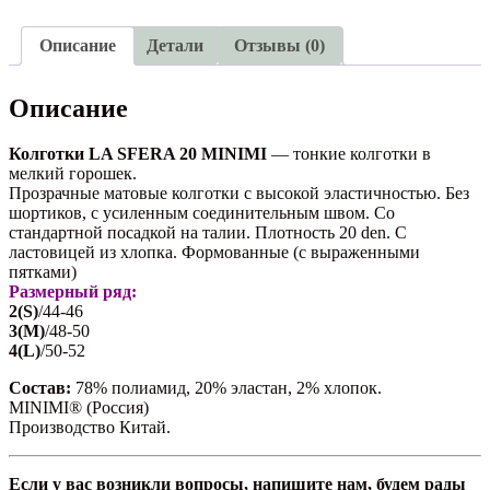
20
MINIMI
Описание
Детали
Отзывы (0)
Описание
Колготки LA SFERA 20 MINIMI
— тонкие колготки в
мелкий горошек.
Прозрачные матовые колготки с высокой эластичностью. Без
шортиков, с усиленным соединительным швом. Со
стандартной посадкой на талии. Плотность 20 den. С
ластовицей из хлопка. Формованные (с выраженными
пятками)
Размерный ряд:
2(S)
/44-46
3(M)
/48-50
4(L)
/50-52
Состав:
78% полиамид, 20% эластан, 2% хлопок.
MINIMI® (Россия)
Производство Китай.
Если у вас возникли вопросы, напишите нам, будем рады