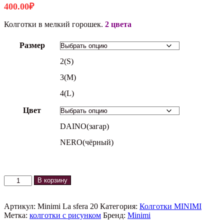
400.00
₽
Колготки в мелкий горошек.
2 цвета
Размер
2(S)
3(M)
4(L)
Цвет
DAINO(загар)
NERO(чёрный)
Количество
В корзину
товара
Колготки
LA
Артикул:
Minimi La sfera 20
Категория:
Колготки MINIMI
SFERA
Метка:
колготки с рисунком
Бренд:
Minimi