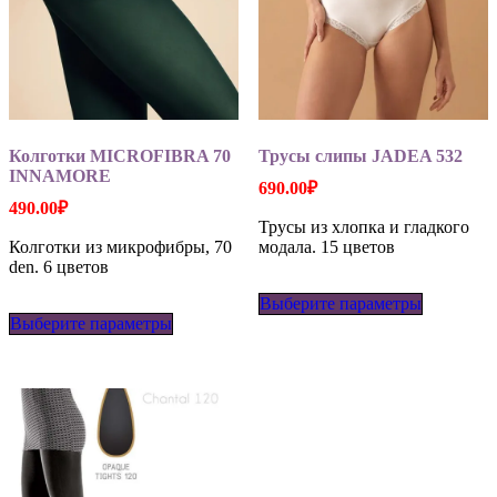
Колготки MICROFIBRA 70
Трусы слипы JADEA 532
INNAMORE
690.00
₽
490.00
₽
Трусы из хлопка и гладкого
Колготки из микрофибры, 70
модала. 15 цветов
den. 6 цветов
Этот
Этот
Выберите параметры
товар
Выберите параметры
товар
имеет
имеет
несколько
несколько
вариаций
вариаций.
Опции
Опции
можно
можно
выбрать
выбрать
на
на
странице
странице
товара.