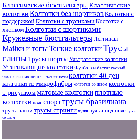
Классические бюстгальтеры
Классические
Колготки без шортиков
колготки
Колготки с
поддержкой
Колготки с трусиками
Колготки с
Колготки с шортиками
хлопком
Кружевные бюстгальтеры
Леггинсы
Трусы
Тонкие колготки
Майки и топы
слипы
Трусы шорты
Ультратонкие колготки
Утягивающие колготки
Футболки
бескаркасный
колготки 40 ден
бюстье
высокие колготки
высокие трусы
колготки из микрофибры
колготки
колготки со швом
плотные
матовые колготки
с рисунком
трусы бразилиана
колготки
спорт
пояс
трусы стринги
трусы панти
чулки под пояс
чулки
чулки
со швом