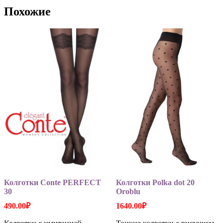
Опции
Похожие
можно
выбрать
на
странице
товара.
Колготки Conte PERFECT
Колготки Polka dot 20
30
Oroblu
490.00
₽
1640.00
₽