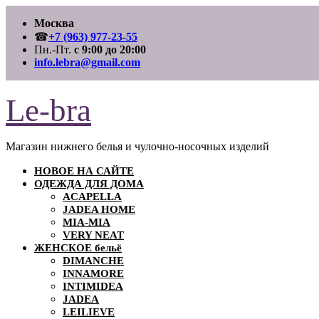
Перейти
Москва
к
содержимому
☎
+7 (963) 977-23-55
Пн.-Пт.
с 9:00 до 20:00
info.lebra@gmail.com
Le-bra
Магазин нижнего белья и чулочно-носочных изделий
НОВОЕ НА САЙТЕ
ОДЕЖДА ДЛЯ ДОМА
ACAPELLA
JADEA HOME
MIA-MIA
VERY NEAT
ЖЕНСКОЕ бельё
DIMANCHE
INNAMORE
INTIMIDEA
JADEA
LEILIEVE