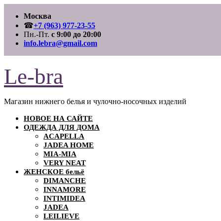
Перейти
Москва
к
содержимому
☎
+7 (963) 977-23-55
Пн.-Пт.
с 9:00 до 20:00
info.lebra@gmail.com
Le-bra
Магазин нижнего белья и чулочно-носочных изделий
НОВОЕ НА САЙТЕ
ОДЕЖДА ДЛЯ ДОМА
ACAPELLA
JADEA HOME
MIA-MIA
VERY NEAT
ЖЕНСКОЕ бельё
DIMANCHE
INNAMORE
INTIMIDEA
JADEA
LEILIEVE