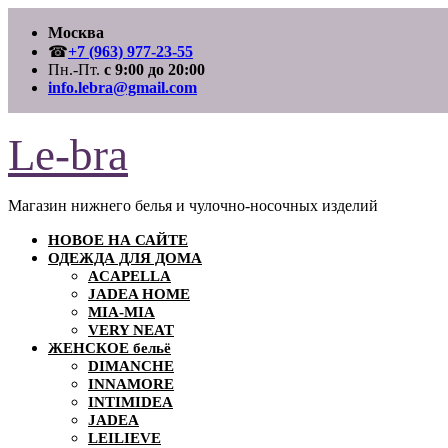
Перейти
Москва
к
содержимому
☎
+7 (963) 977-23-55
Пн.-Пт.
с 9:00 до 20:00
info.lebra@gmail.com
Le-bra
Магазин нижнего белья и чулочно-носочных изделий
НОВОЕ НА САЙТЕ
ОДЕЖДА ДЛЯ ДОМА
ACAPELLA
JADEA HOME
MIA-MIA
VERY NEAT
ЖЕНСКОЕ бельё
DIMANCHE
INNAMORE
INTIMIDEA
JADEA
LEILIEVE