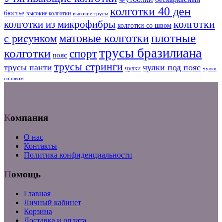
колготки 40 ден
бюстье
высокие колготки
высокие трусы
колготки из микрофибры
колготки
колготки со швом
плотные
матовые колготки
с рисунком
трусы бразилиана
колготки
спорт
пояс
трусы стринги
трусы панти
чулки под пояс
чулки
чулки
со швом
Компания
О нас
Контакты
Политика конфиденциальности
Помощь
Главная
Личный кабинет
Корзина
Доставка и оплата