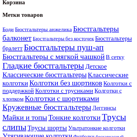
Корзина
можно
можно
выбрать
выбрать
на
на
Метки товаров
странице
странице
товара.
товара.
Бюстгальтеры
Боди
Бюстгальтеры анжелика
балконет
Бюстгальтеры
Бюстгальтеры без косточек
Бюстгальтеры пуш-ап
бралетт
Бюстгальтеры с мягкой чашкой
В сетку
Гладкие бюстгальтеры
Детское
Классические бюстгальтеры
Классические
Колготки без шортиков
колготки
Колготки с
поддержкой
Колготки с трусиками
Колготки с
Колготки с шортиками
хлопком
Кружевные бюстгальтеры
Леггинсы
Трусы
Тонкие колготки
Майки и топы
слипы
Трусы шорты
Ультратонкие колготки
Утягивающие колготки
Футболки
бескаркасный