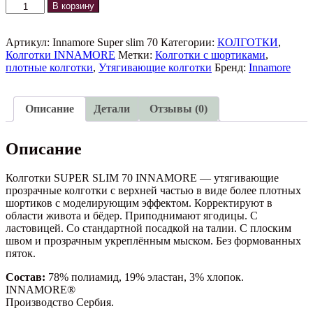
Количество
В корзину
товара
Колготки
SUPER
Артикул:
Innamore Super slim 70
Категории:
КОЛГОТКИ
,
SLIM
Колготки INNAMORE
Метки:
Колготки с шортиками
,
70
плотные колготки
,
Утягивающие колготки
Бренд:
Innamore
INNAMORE
Описание
Детали
Отзывы (0)
Описание
Колготки SUPER SLIM 70 INNAMORE — утягивающие
прозрачные колготки с верхней частью в виде более плотных
шортиков с моделирующим эффектом. Корректируют в
области живота и бёдер. Приподнимают ягодицы. С
ластовицей. Со стандартной посадкой на талии. С плоским
швом и прозрачным укреплённым мыском. Без формованных
пяток.
Состав:
78% полиамид, 19% эластан, 3% хлопок.
INNAMORE®
Производство Сербия.