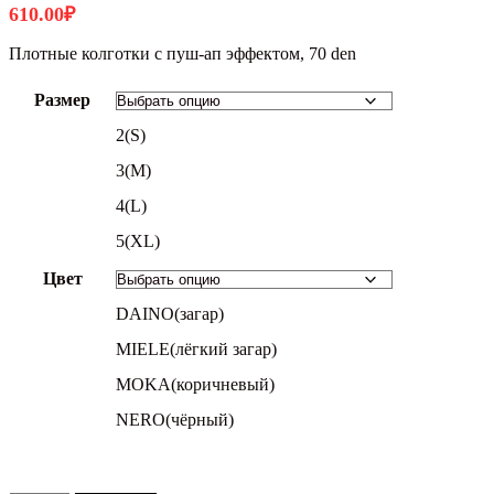
610.00
₽
Плотные колготки с пуш-ап эффектом, 70 den
Размер
2(S)
3(M)
4(L)
5(XL)
Цвет
DAINO(загар)
MIELE(лёгкий загар)
MOKA(коричневый)
NERO(чёрный)