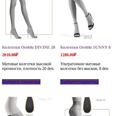
Колготки Oroblu DIVINE 20
Колготки Oroblu SUNNY 8
2010.00
₽
1280.00
₽
Матовые колготки высокой
Ультратонкие матовые
прочности, плотность 20 den.
колготки без мысков, 8 den
Этот
Этот
Выберите параметры
товар
Выберите параметры
товар
имеет
имеет
несколько
несколько
вариаций.
вариаций
Опции
Опции
можно
можно
выбрать
выбрать
на
на