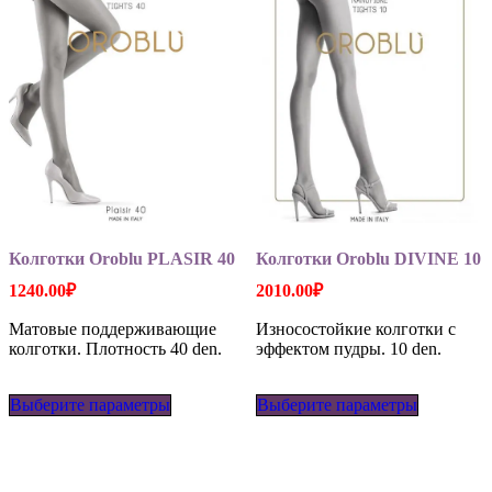
странице
странице
товара.
товара.
Колготки Oroblu PLASIR 40
Колготки Oroblu DIVINE 10
1240.00
₽
2010.00
₽
Матовые поддерживающие
Износостойкие колготки с
колготки. Плотность 40 den.
эффектом пудры. 10 den.
Этот
Этот
Выберите параметры
товар
Выберите параметры
товар
имеет
имеет
несколько
несколько
вариаций.
вариаций
Опции
Опции