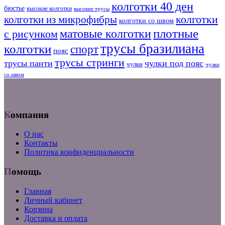
колготки 40 ден
бюстье
высокие колготки
высокие трусы
колготки из микрофибры
колготки
колготки со швом
плотные
матовые колготки
с рисунком
трусы бразилиана
колготки
спорт
пояс
трусы стринги
трусы панти
чулки под пояс
чулки
чулки
со швом
Компания
О нас
Контакты
Политика конфиденциальности
Помощь
Главная
Личный кабинет
Корзина
Доставка и оплата