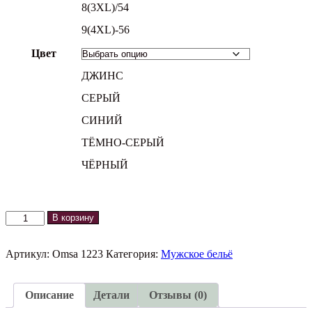
8(3XL)/54
9(4XL)-56
Цвет
ДЖИНС
СЕРЫЙ
СИНИЙ
ТЁМНО-СЕРЫЙ
ЧЁРНЫЙ
Количество
В корзину
товара
Мужские
трусы
Артикул:
Omsa 1223
Категория:
Мужское бельё
OMSA
1223
Описание
Детали
Отзывы (0)