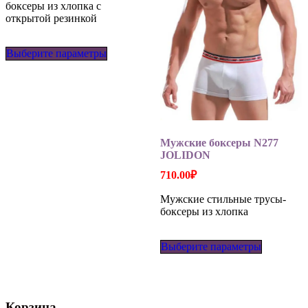
боксеры из хлопка с
открытой резинкой
Этот
Выберите параметры
товар
имеет
несколько
вариаций.
Опции
можно
выбрать
на
Мужские боксеры N277
странице
JOLIDON
товара.
710.00
₽
Мужские стильные трусы-
боксеры из хлопка
Этот
Выберите параметры
товар
имеет
несколько
вариаций
Опции
Корзина