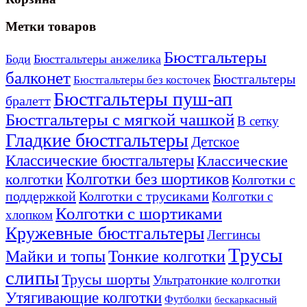
можно
выбрать
на
Метки товаров
странице
товара.
Бюстгальтеры
Боди
Бюстгальтеры анжелика
балконет
Бюстгальтеры
Бюстгальтеры без косточек
Бюстгальтеры пуш-ап
бралетт
Бюстгальтеры с мягкой чашкой
В сетку
Гладкие бюстгальтеры
Детское
Классические бюстгальтеры
Классические
Колготки без шортиков
колготки
Колготки с
поддержкой
Колготки с трусиками
Колготки с
Колготки с шортиками
хлопком
Кружевные бюстгальтеры
Леггинсы
Трусы
Тонкие колготки
Майки и топы
слипы
Трусы шорты
Ультратонкие колготки
Утягивающие колготки
Футболки
бескаркасный