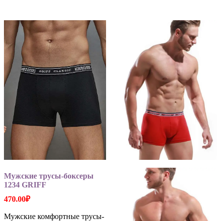
имеет
несколько
вариаций
Опции
можно
выбрать
на
странице
товара.
Мужские трусы-боксеры
1234 GRIFF
470.00
₽
Мужские комфортные трусы-