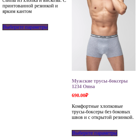
слипы из хлопка и вискозы. С
принтованной резинкой и
ярким кантом
Этот
Выберите параметры
товар
имеет
несколько
вариаций.
Опции
можно
выбрать
на
странице
товара.
Мужские трусы-боксеры
1234 Omsa
690.00
₽
Комфортные хлопковые
трусы-боксеры без боковых
швов и с открытой резинкой.
Этот
Выберите параметры
товар