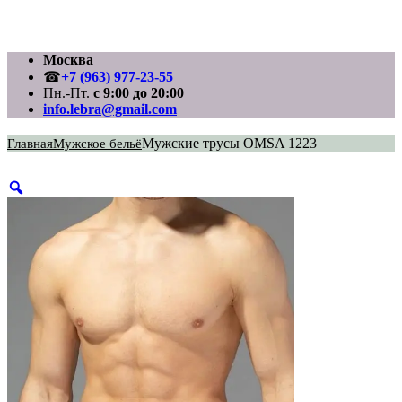
Перейти
Москва
к
☎
+7 (963) 977-23-55
содержимому
Пн.-Пт.
с 9:00 до 20:00
info.lebra@gmail.com
Мужские трусы OMSA 1223
Главная
Мужское бельё