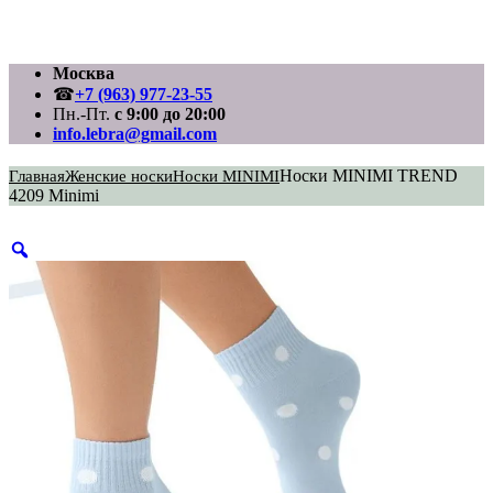
Перейти
Москва
к
☎
+7 (963) 977-23-55
содержимому
Пн.-Пт.
с 9:00 до 20:00
info.lebra@gmail.com
Носки MINIMI TREND
Главная
Женские носки
Носки MINIMI
4209 Minimi