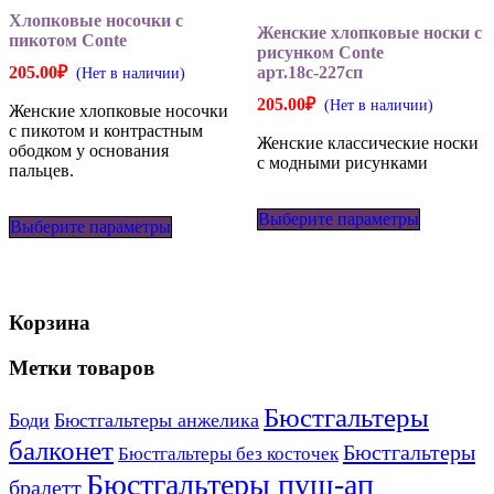
Хлопковые носочки с
Женские хлопковые носки с
пикотом Conte
рисунком Conte
арт.18с-227сп
205.00
₽
(Нет в наличии)
205.00
₽
(Нет в наличии)
Женские хлопковые носочки
с пикотом и контрастным
Женские классические носки
ободком у основания
с модными рисунками
пальцев.
Этот
Этот
Выберите параметры
товар
Выберите параметры
товар
имеет
имеет
несколько
несколько
вариаций
вариаций.
Опции
Опции
можно
Корзина
можно
выбрать
выбрать
на
на
Метки товаров
странице
странице
товара.
товара.
Бюстгальтеры
Боди
Бюстгальтеры анжелика
балконет
Бюстгальтеры
Бюстгальтеры без косточек
Бюстгальтеры пуш-ап
бралетт