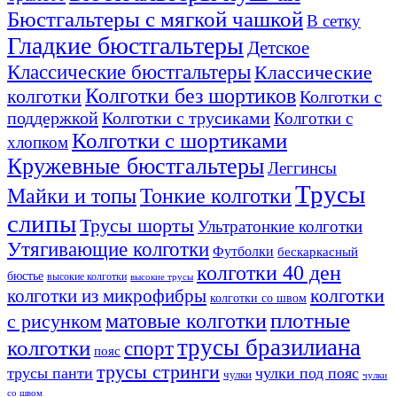
Бюстгальтеры с мягкой чашкой
В сетку
Гладкие бюстгальтеры
Детское
Классические бюстгальтеры
Классические
Колготки без шортиков
колготки
Колготки с
поддержкой
Колготки с трусиками
Колготки с
Колготки с шортиками
хлопком
Кружевные бюстгальтеры
Леггинсы
Трусы
Тонкие колготки
Майки и топы
слипы
Трусы шорты
Ультратонкие колготки
Утягивающие колготки
Футболки
бескаркасный
колготки 40 ден
бюстье
высокие колготки
высокие трусы
колготки из микрофибры
колготки
колготки со швом
плотные
матовые колготки
с рисунком
трусы бразилиана
колготки
спорт
пояс
трусы стринги
трусы панти
чулки под пояс
чулки
чулки
со швом