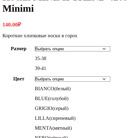
Minimi
140.00
₽
Короткие хлопковые носки в горох
Размер
35-38
39-41
Цвет
BIANCO(белый)
BLUE(голубой)
GRIGIO(серый)
LILLA(сиреневый)
MENTA(мятный)
NERO(чёрный)