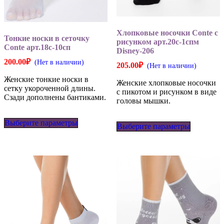
Хлопковые носочки Conte с
Тонкие носки в сеточку
рисунком арт.20с-1спм
Conte арт.18с-10сп
Disney-206
200.00
₽
(Нет в наличии)
205.00
₽
(Нет в наличии)
Женские тонкие носки в
Женские хлопковые носочки
сетку укороченной длины.
с пикотом и рисунком в виде
Сзади дополнены бантиками.
головы мышки.
Этот
Этот
Выберите параметры
товар
Выберите параметры
товар
имеет
имеет
несколько
несколько
вариаций.
вариаций
Опции
Опции
можно
можно
выбрать
выбрать
на
на
странице
странице
товара.
товара.