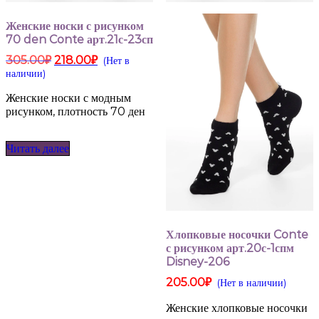
Женские носки с рисунком
70 den Conte арт.21с-23сп
Первоначальная
Текущая
305.00
₽
218.00
₽
(Нет в
цена
цена:
наличии)
составляла
218.00₽.
305.00₽.
Женские носки с модным
рисунком, плотность 70 ден
Читать далее
Хлопковые носочки Conte
с рисунком арт.20с-1спм
Disney-206
205.00
₽
(Нет в наличии)
Женские хлопковые носочки