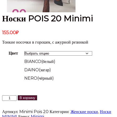
Носки POIS 20 Minimi
155.00
₽
Тонкие носочки в горошек, с ажурной резинкой
Цвет
BIANCO(белый)
DAINO(загар)
NERO(чёрный)
Количество
В корзину
товара
Носки
Артикул:
Minimi Pois 20
Категории:
Женские носки
,
Носки
POIS
MINIMI
Бренд:
Minimi