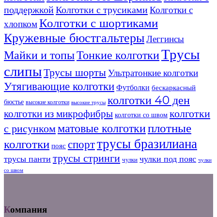
поддержкой
Колготки с трусиками
Колготки с
Колготки с шортиками
хлопком
Кружевные бюстгальтеры
Леггинсы
Трусы
Майки и топы
Тонкие колготки
слипы
Трусы шорты
Ультратонкие колготки
Утягивающие колготки
Футболки
бескаркасный
колготки 40 ден
бюстье
высокие колготки
высокие трусы
колготки
колготки из микрофибры
колготки со швом
плотные
матовые колготки
с рисунком
трусы бразилиана
колготки
спорт
пояс
трусы стринги
трусы панти
чулки под пояс
чулки
чулки
со швом
Компания