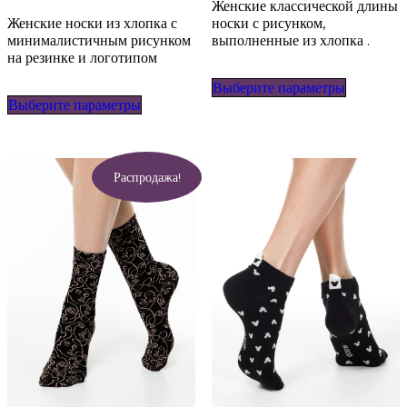
Женские классической длины
Женские носки из хлопка с
носки с рисунком,
минималистичным рисунком
выполненные из хлопка .
на резинке и логотипом
Этот
Выберите параметры
Этот
товар
Выберите параметры
товар
имеет
имеет
несколько
несколько
вариаций
вариаций.
Опции
Опции
можно
Распродажа!
можно
выбрать
выбрать
на
на
странице
странице
товара.
товара.