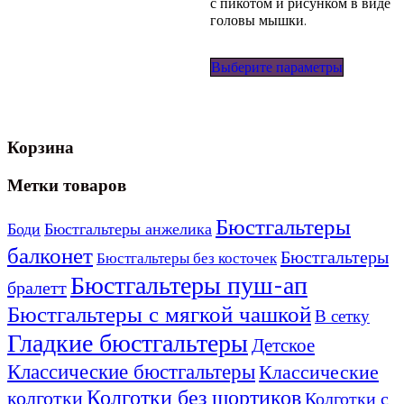
с пикотом и рисунком в виде
головы мышки.
Этот
Выберите параметры
товар
имеет
несколько
вариаций
Опции
Корзина
можно
выбрать
Метки товаров
на
странице
Бюстгальтеры
товара.
Боди
Бюстгальтеры анжелика
балконет
Бюстгальтеры
Бюстгальтеры без косточек
Бюстгальтеры пуш-ап
бралетт
Бюстгальтеры с мягкой чашкой
В сетку
Гладкие бюстгальтеры
Детское
Классические бюстгальтеры
Классические
Колготки без шортиков
колготки
Колготки с