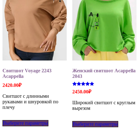
Свитшот Voyage 2243
Женский свитшот Acappella
Acappella
2043
2420.00
₽
Оценка
2450.00
₽
5.00
Свитшот с длинными
из 5
рукавами и шнуровкой по
Широкий свитшот с круглым
плечу
вырезом
Этот
Этот
Выберите параметры
товар
Выберите параметры
товар
имеет
имеет
несколько
несколько