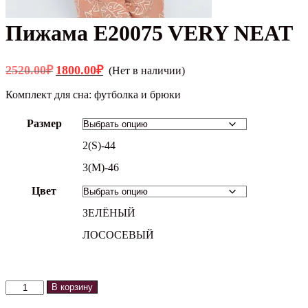
Пижама E20075 VERY NEAT
Первоначальная
Текущая
2520.00
₽
1800.00
₽
(Нет в наличии)
цена
цена:
составляла
1800.00₽.
Комплект для сна: футболка и брюки
2520.00₽.
Размер
2(S)-44
3(M)-46
Цвет
ЗЕЛЁНЫЙ
ЛОСОСЕВЫЙ
Количество
В корзину
товара