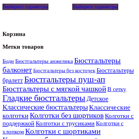
Этот
Этот
Выберите параметры
товар
Выберите параметры
товар
имеет
имеет
несколько
несколько
вариаций.
вариаций
Опции
Опции
Корзина
можно
можно
выбрать
выбрать
на
на
Метки товаров
странице
странице
товара.
товара.
Бюстгальтеры
Боди
Бюстгальтеры анжелика
балконет
Бюстгальтеры
Бюстгальтеры без косточек
Бюстгальтеры пуш-ап
бралетт
Бюстгальтеры с мягкой чашкой
В сетку
Гладкие бюстгальтеры
Детское
Классические бюстгальтеры
Классические
Колготки без шортиков
колготки
Колготки с
поддержкой
Колготки с трусиками
Колготки с
Колготки с шортиками
хлопком