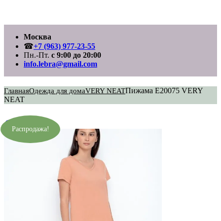
Перейти
Москва
к
содержимому
☎
+7 (963) 977-23-55
Пн.-Пт.
с 9:00 до 20:00
info.lebra@gmail.com
Пижама E20075 VERY
Главная
Одежда для дома
VERY NEAT
NEAT
Распродажа!