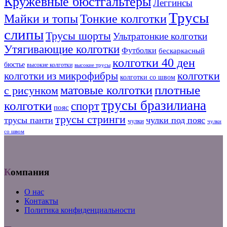
Кружевные бюстгальтеры
Леггинсы
Трусы
Тонкие колготки
Майки и топы
слипы
Трусы шорты
Ультратонкие колготки
Утягивающие колготки
Футболки
бескаркасный
колготки 40 ден
бюстье
высокие колготки
высокие трусы
колготки из микрофибры
колготки
колготки со швом
плотные
матовые колготки
с рисунком
трусы бразилиана
колготки
спорт
пояс
трусы стринги
трусы панти
чулки под пояс
чулки
чулки
со швом
Компания
О нас
Контакты
Политика конфиденциальности