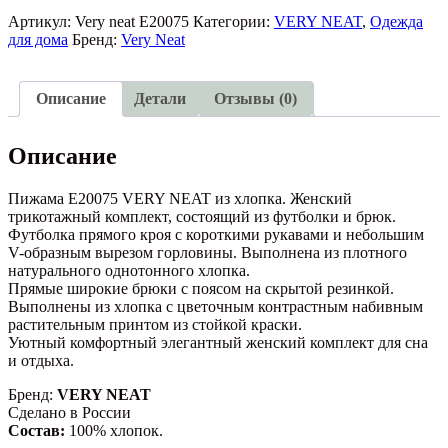
Пижама
E20075
Артикул:
Very neat E20075
Категории:
VERY NEAT
,
Одежда
VERY
для дома
Бренд:
Very Neat
NEAT
Описание
Детали
Отзывы (0)
Описание
Пижама E20075 VERY NEAT из хлопка. Женский
трикотажный комплект, состоящий из футболки и брюк.
Футболка прямого кроя с короткими рукавами и небольшим
V-образным вырезом горловины. Выполнена из плотного
натурального однотонного хлопка.
Прямые широкие брюки с поясом на скрытой резинкой.
Выполнены из хлопка с цветочным контрастным набивным
растительным принтом из стойкой краски.
Уютный комфортный элегантный женский комплект для сна
и отдыха.
Бренд:
VERY NEAT
Сделано в России
Состав:
100% хлопок.