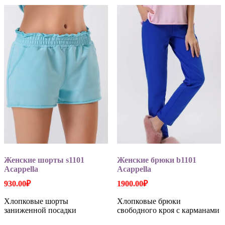
вариаций.
вариаций
Опции
Опции
можно
можно
выбрать
выбрать
на
на
странице
странице
товара.
товара.
Женские шорты s1101
Женские брюки b1101
Acappella
Acappella
930.00
₽
1900.00
₽
Хлопковые шорты
Хлопковые брюки
заниженной посадки
свободного кроя с карманами