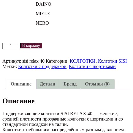
DAINO
MIELE
NERO
Количество
В корзину
товара
Поддерживающие
колготки
Артикул:
sisi relax 40
Категории:
КОЛГОТКИ
,
Колготки SISI
RELAX
Метки:
Колготки с поддержкой
,
Колготки с шортиками
40
SISI
Описание
Детали
Бренд
Отзывы (0)
Описание
Поддерживающие колготки SISI RELAX 40 — женские,
средней плотности прозрачные колготки с шортиками и со
стандартной посадкой на талии.
Колготки с небольшим распределённым разным давлением