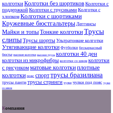
Колготки без шортиков
колготки
Колготки с
поддержкой
Колготки с трусиками
Колготки с
Колготки с шортиками
хлопком
Кружевные бюстгальтеры
Леггинсы
Трусы
Тонкие колготки
Майки и топы
слипы
Трусы шорты
Ультратонкие колготки
Утягивающие колготки
Футболки
бескаркасный
колготки 40 ден
бюстье
высокие колготки
высокие трусы
колготки из микрофибры
колготки
колготки со швом
плотные
матовые колготки
с рисунком
трусы бразилиана
колготки
спорт
пояс
трусы стринги
трусы панти
чулки под пояс
чулки
чулки
со швом
Компания