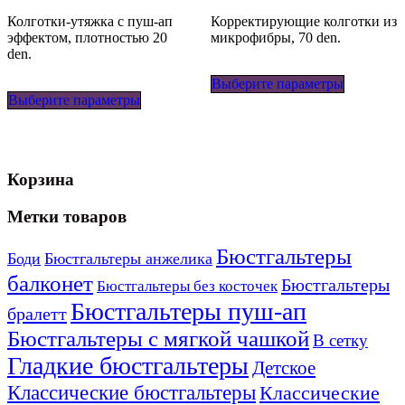
Колготки-утяжка с пуш-ап
Корректирующие колготки из
эффектом, плотностью 20
микрофибры, 70 den.
den.
Этот
Этот
Выберите параметры
товар
Выберите параметры
товар
имеет
имеет
несколько
несколько
вариаций
вариаций.
Опции
Опции
можно
Корзина
можно
выбрать
выбрать
на
на
странице
Метки товаров
странице
товара.
товара.
Бюстгальтеры
Боди
Бюстгальтеры анжелика
балконет
Бюстгальтеры
Бюстгальтеры без косточек
Бюстгальтеры пуш-ап
бралетт
Бюстгальтеры с мягкой чашкой
В сетку
Гладкие бюстгальтеры
Детское
Классические бюстгальтеры
Классические