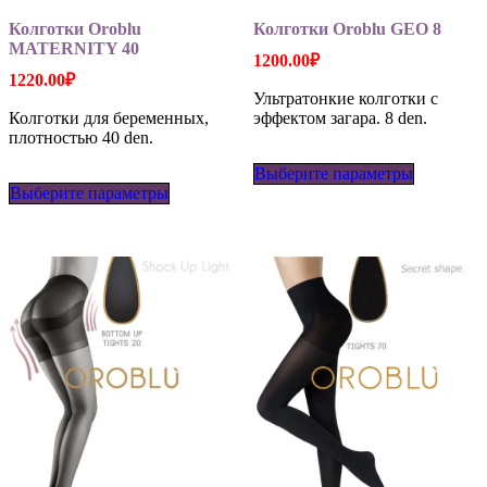
Колготки Oroblu
Колготки Oroblu GEO 8
MATERNITY 40
1200.00
₽
1220.00
₽
Ультратонкие колготки с
Колготки для беременных,
эффектом загара. 8 den.
плотностью 40 den.
Этот
Этот
Выберите параметры
товар
Выберите параметры
товар
имеет
имеет
несколько
несколько
вариаций
вариаций.
Опции
Опции
можно
можно
выбрать
выбрать
на
на
странице
странице
товара.
товара.