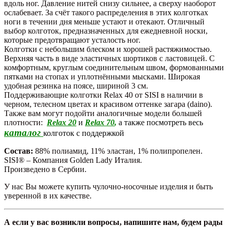
вдоль ног. Давление нитей снизу сильнее, а сверху наоборот
ослабевает. За счёт такого распределения в этих колготках
ноги в течении дня меньше устают и отекают. Отличный
выбор колготок, предназначенных для ежедневной носки,
которые предотвращают усталость ног.
Колготки с небольшим блеском и хорошей растяжимостью.
Верхняя часть в виде эластичных шортиков с ластовицей. С
комфортным, круглым соединительным швом, формованными
пятками на стопах и уплотнёнными мысками. Широкая
удобная резинка на поясе, шириной 3 см.
Поддерживающие колготки Relax 40 от SISI в наличии в
черном, телесном цветах и красивом оттенке загара (daino).
Также вам могут подойти аналогичные модели большей
плотности:
Relax 20
и
Relax 70
,
а также посмотреть весь
каталог
колготок с поддержкой
Состав:
88% полиамид, 11% эластан, 1% полипропелен.
SISI® – Компания Golden Lady Италия.
Произведено в Сербии.
У нас Вы можете купить чулочно-носочные изделия и быть
уверенной в их качестве.
А если у вас возникли вопросы, напишите нам, будем рады