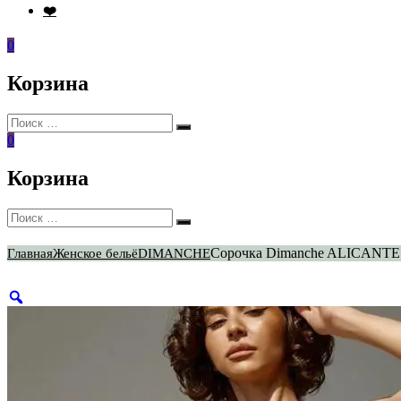
❤️
0
Корзина
Искать:
Поиск
0
Корзина
Искать:
Поиск
Сорочка Dimanche ALICANTE
Главная
Женское бельё
DIMANCHE