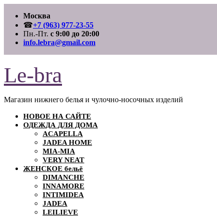
Перейти
Москва
к
содержимому
☎
+7 (963) 977-23-55
Пн.-Пт.
с 9:00 до 20:00
info.lebra@gmail.com
Le-bra
Магазин нижнего белья и чулочно-носочных изделий
НОВОЕ НА САЙТЕ
ОДЕЖДА ДЛЯ ДОМА
ACAPELLA
JADEA HOME
MIA-MIA
VERY NEAT
ЖЕНСКОЕ бельё
DIMANCHE
INNAMORE
INTIMIDEA
JADEA
LEILIEVE