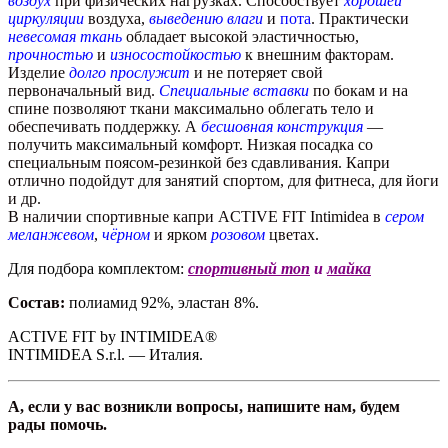
воздух
при физических нагрузках. Способствует
хорошей
циркуляции
воздуха,
выведению влаги
и
пота
. Практически
невесомая ткань
обладает высокой эластичностью,
прочностью
и
износостойкостью
к внешним факторам.
Изделие
долго прослужит
и не потеряет свой
первоначальный вид.
Специальные вставки
по бокам и на
спине позволяют ткани максимально облегать тело и
обеспечивать поддержку. А
бесшовная конструкция
—
получить максимальный комфорт. Низкая посадка со
специальным поясом-резинкой без сдавливания. Капри
отлично подойдут для занятий спортом, для фитнеса, для йоги
и др.
В наличии спортивные капри ACTIVE FIT Intimidea в
сером
меланжевом
,
чёрном
и ярком
розовом
цветах.
Для подбора комплектом:
спортивный топ
и
майка
Состав:
полиамид 92%, эластан 8%.
ACTIVE FIT by INTIMIDEA®
INTIMIDEA S.r.l. — Италия.
А, если у вас возникли вопросы, напишите нам, будем
рады помочь.