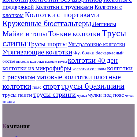
поддержкой
Колготки с трусиками
Колготки с
Колготки с шортиками
хлопком
Кружевные бюстгальтеры
Леггинсы
Трусы
Тонкие колготки
Майки и топы
слипы
Трусы шорты
Ультратонкие колготки
Утягивающие колготки
Футболки
бескаркасный
колготки 40 ден
бюстье
высокие колготки
высокие трусы
колготки из микрофибры
колготки
колготки со швом
плотные
матовые колготки
с рисунком
трусы бразилиана
колготки
спорт
пояс
трусы стринги
трусы панти
чулки под пояс
чулки
чулки
со швом
Компания