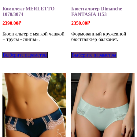
Комплект MERLETTO
Бюстгальтер Dimanche
1070/3074
FANTASIA 1153
2390.00
₽
2350.00
₽
Бюстгальтер с мягкой чашкой
Формованный кружевной
+ трусы «слипы».
бюстгальтер-балконет.
Этот
Этот
Выберите параметры
товар
Выберите параметры
товар
имеет
имеет
несколько
несколько
вариаций.
вариаций
Опции
Опции
можно
можно
выбрать
выбрать
на
на
странице
странице
товара.
товара.