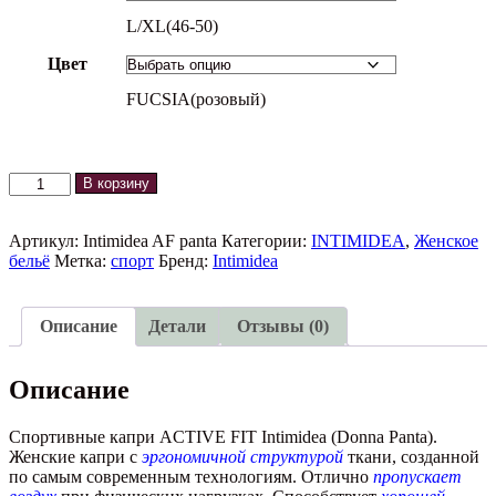
L/XL(46-50)
Цвет
FUCSIA(розовый)
Количество
В корзину
товара
Спортивные
капри
Артикул:
Intimidea AF panta
Категории:
INTIMIDEA
,
Женское
ACTIVE
бельё
Метка:
спорт
Бренд:
Intimidea
FIT
Intimidea
Описание
Детали
Отзывы (0)
Описание
Спортивные капри ACTIVE FIT Intimidea (Donna Panta).
Женские капри с
эргономичной структурой
ткани, созданной
по самым современным технологиям. Отлично
пропускает