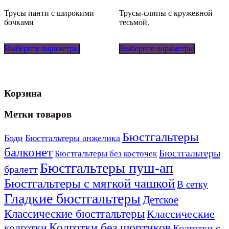
Трусы панти с широкими
Трусы-слипы с кружевной
бочками
тесьмой.
Этот
Этот
Выберите параметры
товар
Выберите параметры
товар
имеет
имеет
несколько
несколько
вариаций.
вариаций
Опции
Опции
Корзина
можно
можно
выбрать
выбрать
на
на
Метки товаров
странице
странице
товара.
товара.
Бюстгальтеры
Боди
Бюстгальтеры анжелика
балконет
Бюстгальтеры
Бюстгальтеры без косточек
Бюстгальтеры пуш-ап
бралетт
Бюстгальтеры с мягкой чашкой
В сетку
Гладкие бюстгальтеры
Детское
Классические бюстгальтеры
Классические
Колготки без шортиков
колготки
Колготки с