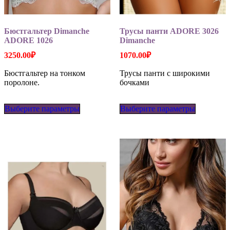
Бюстгальтер Dimanche
Трусы панти ADORE 3026
ADORE 1026
Dimanche
3250.00
₽
1070.00
₽
Бюстгальтер на тонком
Трусы панти с широкими
поролоне.
бочками
Этот
Этот
Выберите параметры
товар
Выберите параметры
товар
имеет
имеет
несколько
несколько
вариаций.
вариаций
Опции
Опции
можно
можно
выбрать
выбрать
на
на
странице
странице
товара.
товара.