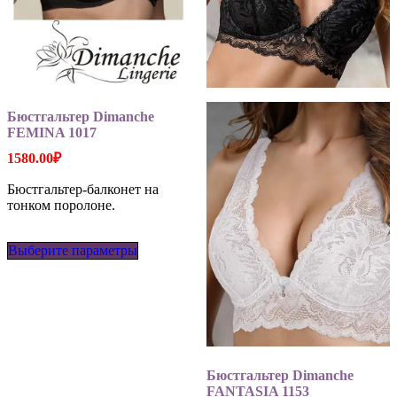
Бюстгальтер Dimanche
FEMINA 1017
1580.00
₽
Бюстгальтер-балконет на
тонком поролоне.
Этот
Выберите параметры
товар
имеет
несколько
вариаций.
Опции
можно
выбрать
на
Бюстгальтер Dimanche
странице
FANTASIA 1153
товара.