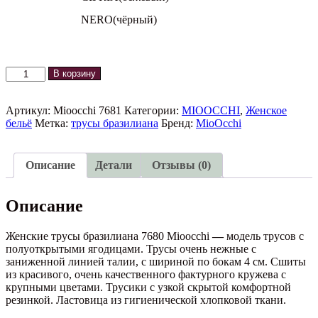
NERO(чёрный)
Количество
В корзину
товара
Трусы
бразилиана
Артикул:
Mioocchi 7681
Категории:
MIOOCCHI
,
Женское
Vivian
бельё
Метка:
трусы бразилиана
Бренд:
MioOcchi
7680
Mioocchi
Описание
Детали
Отзывы (0)
Описание
Женские трусы бразилиана 7680 Mioocchi
—
модель трусов с
полуоткрытыми ягодицами. Трусы очень нежные с
заниженной линией талии, с шириной по бокам 4 см. Сшиты
из красивого, очень качественного фактурного кружева с
крупными цветами. Трусики с узкой скрытой комфортной
резинкой. Ластовица из гигиенической хлопковой ткани.