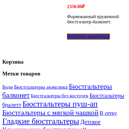
2350.00
₽
Формованный кружевной
бюстгальтер-балконет.
Этот
Выберите параметры
товар
имеет
несколько
вариаций
Опции
Корзина
можно
выбрать
на
Метки товаров
странице
товара.
Бюстгальтеры
Боди
Бюстгальтеры анжелика
балконет
Бюстгальтеры
Бюстгальтеры без косточек
Бюстгальтеры пуш-ап
бралетт
Бюстгальтеры с мягкой чашкой
В сетку
Гладкие бюстгальтеры
Детское