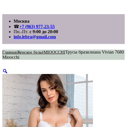
Перейти
Москва
к
содержимому
☎
+7 (963) 977-23-55
Пн.-Пт.
с 9:00 до 20:00
info.lebra@gmail.com
Трусы бразилиана Vivian 7680
Главная
Женское бельё
MIOOCCHI
Mioocchi