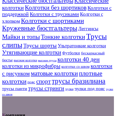
Классические бюстгальтеры
Классические
Колготки без шортиков
колготки
Колготки с
поддержкой
Колготки с трусиками
Колготки с
Колготки с шортиками
хлопком
Кружевные бюстгальтеры
Леггинсы
Трусы
Тонкие колготки
Майки и топы
слипы
Трусы шорты
Ультратонкие колготки
Утягивающие колготки
Футболки
бескаркасный
колготки 40 ден
бюстье
высокие колготки
высокие трусы
колготки из микрофибры
колготки
колготки со швом
плотные
матовые колготки
с рисунком
трусы бразилиана
колготки
спорт
пояс
трусы стринги
трусы панти
чулки под пояс
чулки
чулки
со швом
Компания