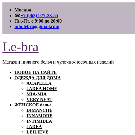
Перейти
Москва
к
содержимому
☎
+7 (963) 977-23-55
Пн.-Пт.
с 9:00 до 20:00
info.lebra@gmail.com
Le-bra
Магазин нижнего белья и чулочно-носочных изделий
НОВОЕ НА САЙТЕ
ОДЕЖДА ДЛЯ ДОМА
ACAPELLA
JADEA HOME
MIA-MIA
VERY NEAT
ЖЕНСКОЕ бельё
DIMANCHE
INNAMORE
INTIMIDEA
JADEA
LEILIEVE