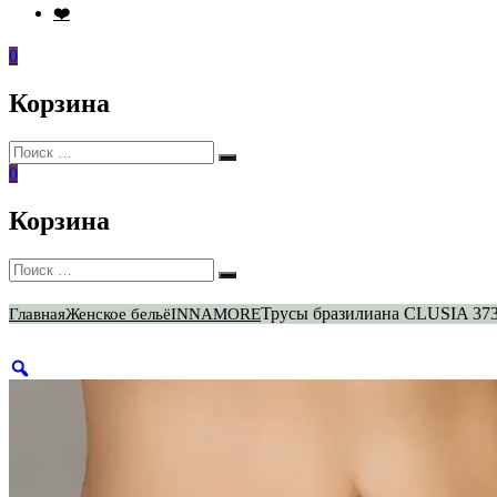
❤️
0
Корзина
Искать:
Поиск
0
Корзина
Искать:
Поиск
Трусы бразилиана CLUSIA 373
Главная
Женское бельё
INNAMORE