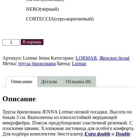
NERO(чёрный)
CORTECCIA(серо-коричневый)
Количество
В корзину
товара
Трусы
бразилиана
Артикул:
Lormar Jenna
Категории:
LORMAR
,
Женское бельё
JENNA
Метка:
трусы бразилиана
Бренд:
Lormar
Lormar
Описание
Детали
Отзывы (0)
Описание
Трусы бразилиана JENNA Lormar низкой посадки. Высота по
бокам 3 см. Выполнены из износостойкой мерцающей
микрофибры. Поясок продублирован эластичной резинкой. С
плоскими швами. Хлопковая ластовица для особого комфорта.
Для подбора комплектом: бюстгальтер
Extra double
и
Double