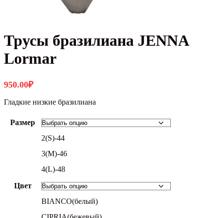
Трусы бразилиана JENNA
Lormar
950.00
₽
Гладкие низкие бразилиана
Размер
2(S)-44
3(M)-46
4(L)-48
Цвет
BIANCO(белый)
CIPRIA(бежевый)