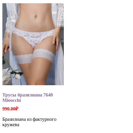
Опции
вариаций.
можно
Опции
выбрать
можно
на
выбрать
странице
на
товара.
странице
товара.
Трусы бразилиана 7640
Mioocchi
990.00
₽
Бразилиана из фактурного
кружева