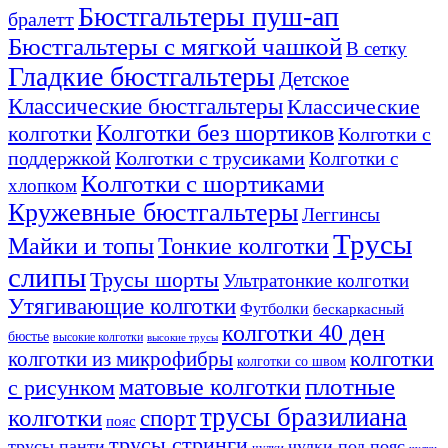
Бюстгальтеры пуш-ап
бралетт
Бюстгальтеры с мягкой чашкой
В сетку
Гладкие бюстгальтеры
Детское
Классические бюстгальтеры
Классические
Колготки без шортиков
колготки
Колготки с
поддержкой
Колготки с трусиками
Колготки с
Колготки с шортиками
хлопком
Кружевные бюстгальтеры
Леггинсы
Трусы
Тонкие колготки
Майки и топы
слипы
Трусы шорты
Ультратонкие колготки
Утягивающие колготки
Футболки
бескаркасный
колготки 40 ден
бюстье
высокие колготки
высокие трусы
колготки из микрофибры
колготки
колготки со швом
плотные
матовые колготки
с рисунком
трусы бразилиана
колготки
спорт
пояс
трусы стринги
трусы панти
чулки под пояс
чулки