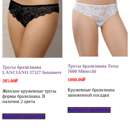
Трусы бразилиана Tessa
Трусы бразилиана
7600 Mioocchi
LANCIANO 37327 Innamore
1000.00
₽
385.00
₽
Кружевные бразилиана
Женские кружевные трусы
заниженной посадки
формы бразилиана. В
наличии 2 цвета
Этот
Выберите параметры
товар
Этот
имеет
Выберите параметры
товар
несколько
имеет
вариаций
несколько