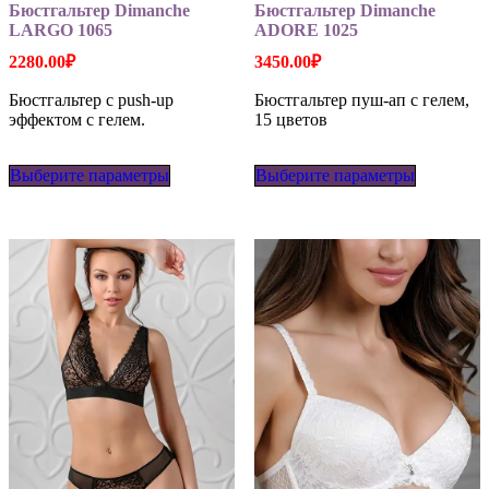
Бюстгальтер Dimanche
Бюстгальтер Dimanche
LARGO 1065
ADORE 1025
2280.00
₽
3450.00
₽
Бюстгальтер с push-up
Бюстгальтер пуш-ап с гелем,
эффектом с гелем.
15 цветов
Этот
Этот
Выберите параметры
товар
Выберите параметры
товар
имеет
имеет
несколько
несколько
вариаций.
вариаций
Опции
Опции
можно
можно
выбрать
выбрать
на
на
странице
странице
товара.
товара.