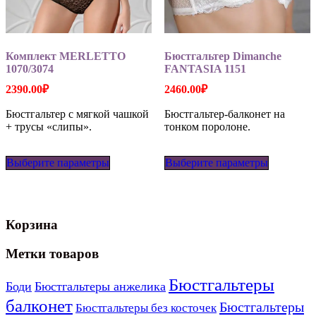
Комплект MERLETTO
Бюстгальтер Dimanche
1070/3074
FANTASIA 1151
2390.00
₽
2460.00
₽
Бюстгальтер с мягкой чашкой
Бюстгальтер-балконет на
+ трусы «слипы».
тонком поролоне.
Этот
Этот
Выберите параметры
товар
Выберите параметры
товар
имеет
имеет
несколько
несколько
вариаций.
вариаций
Опции
Опции
Корзина
можно
можно
выбрать
выбрать
на
на
Метки товаров
странице
странице
товара.
товара.
Бюстгальтеры
Боди
Бюстгальтеры анжелика
балконет
Бюстгальтеры
Бюстгальтеры без косточек