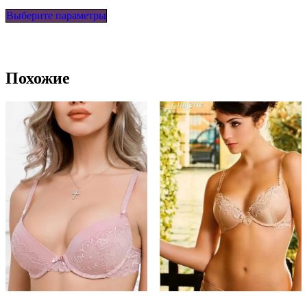
Этот
Выберите параметры
товар
имеет
несколько
вариаций.
Опции
Похожие
можно
выбрать
на
странице
товара.