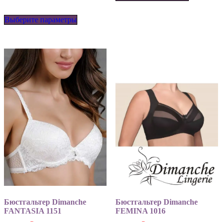
имеет
Этот
несколько
Выберите параметры
товар
вариаций
имеет
Опции
несколько
можно
вариаций.
выбрать
Опции
на
можно
странице
выбрать
товара.
на
странице
товара.
Бюстгальтер Dimanche
Бюстгальтер Dimanche
FANTASIA 1151
FEMINA 1016