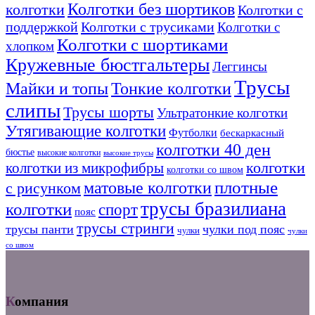
Колготки без шортиков
колготки
Колготки с
поддержкой
Колготки с трусиками
Колготки с
Колготки с шортиками
хлопком
Кружевные бюстгальтеры
Леггинсы
Трусы
Тонкие колготки
Майки и топы
слипы
Трусы шорты
Ультратонкие колготки
Утягивающие колготки
Футболки
бескаркасный
колготки 40 ден
бюстье
высокие колготки
высокие трусы
колготки из микрофибры
колготки
колготки со швом
плотные
матовые колготки
с рисунком
трусы бразилиана
колготки
спорт
пояс
трусы стринги
трусы панти
чулки под пояс
чулки
чулки
со швом
Компания