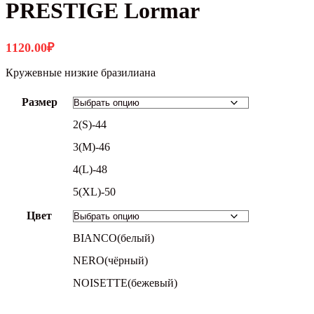
PRESTIGE Lormar
1120.00
₽
Кружевные низкие бразилиана
Размер
2(S)-44
3(M)-46
4(L)-48
5(XL)-50
Цвет
BIANCO(белый)
NERO(чёрный)
NOISETTE(бежевый)