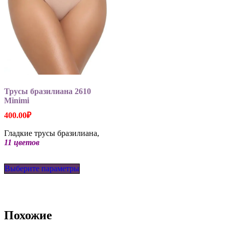
Трусы бразилиана 2610
Minimi
400.00
₽
Гладкие трусы бразилиана,
11 цветов
Этот
Выберите параметры
товар
имеет
несколько
вариаций.
Опции
Похожие
можно
выбрать