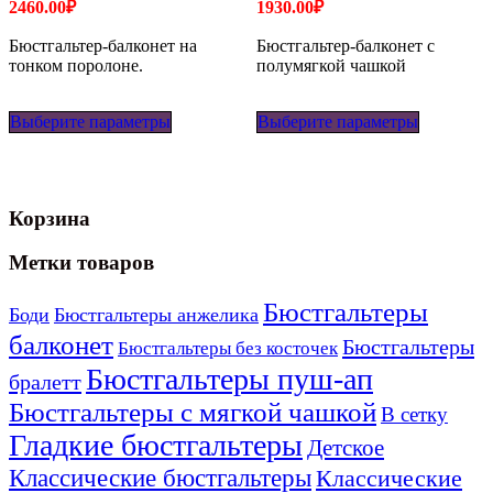
2460.00
₽
1930.00
₽
Бюстгальтер-балконет на
Бюстгальтер-балконет с
тонком поролоне.
полумягкой чашкой
Этот
Этот
Выберите параметры
товар
Выберите параметры
товар
имеет
имеет
несколько
несколько
вариаций.
вариаций
Опции
Опции
Корзина
можно
можно
выбрать
выбрать
на
на
Метки товаров
странице
странице
товара.
товара.
Бюстгальтеры
Боди
Бюстгальтеры анжелика
балконет
Бюстгальтеры
Бюстгальтеры без косточек
Бюстгальтеры пуш-ап
бралетт
Бюстгальтеры с мягкой чашкой
В сетку
Гладкие бюстгальтеры
Детское
Классические бюстгальтеры
Классические