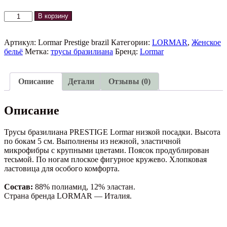
Количество
В корзину
товара
Трусы
бразилиана
Артикул:
Lormar Prestige brazil
Категории:
LORMAR
,
Женское
PRESTIGE
бельё
Метка:
трусы бразилиана
Бренд:
Lormar
Lormar
Описание
Детали
Отзывы (0)
Описание
Трусы бразилиана PRESTIGE Lormar низкой посадки. Высота
по бокам 5 см. Выполнены из нежной, эластичной
микрофибры с крупными цветами. Поясок продублирован
тесьмой. По ногам плоское фигурное кружево. Хлопковая
ластовица для особого комфорта.
Состав:
88% полиамид, 12% эластан.
Страна бренда LORMAR — Италия.