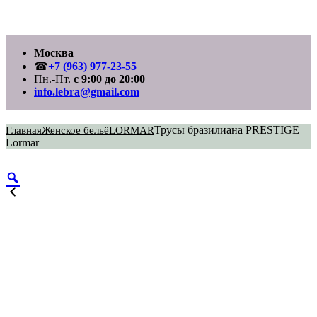
Перейти
Москва
к
содержимому
☎
+7 (963) 977-23-55
Пн.-Пт.
с 9:00 до 20:00
info.lebra@gmail.com
Трусы бразилиана PRESTIGE
Главная
Женское бельё
LORMAR
Lormar