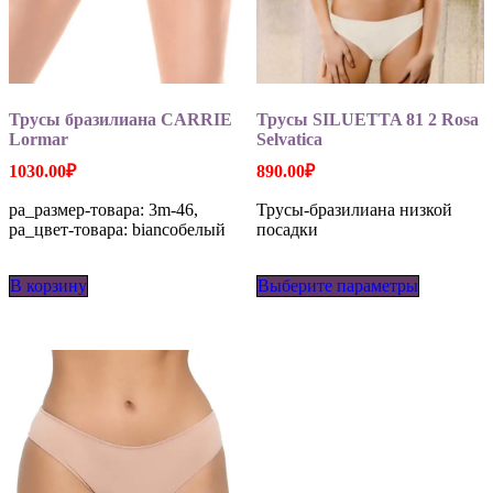
Трусы бразилиана CARRIE
Трусы SILUETTA 81 2 Rosa
Lormar
Selvatica
1030.00
₽
890.00
₽
pa_размер-товара: 3m-46,
Трусы-бразилиана низкой
pa_цвет-товара: biancoбелый
посадки
Этот
В корзину
Выберите параметры
товар
имеет
несколько
вариаций
Опции
можно
выбрать
на
странице
товара.