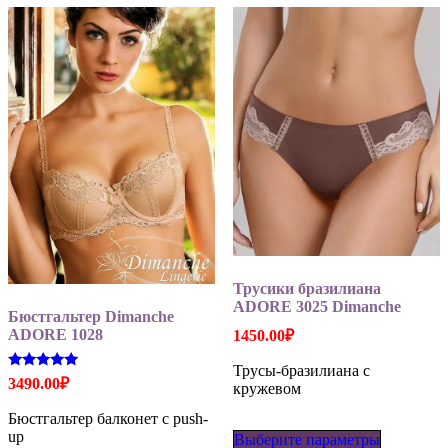
на
странице
товара.
Трусики бразилиана
ADORE 3025 Dimanche
Бюстгальтер Dimanche
ADORE 1028
1450.00
₽
Трусы-бразилиана с
Оценка
3490.00
₽
кружевом
5.00
из 5
Бюстгальтер балконет с push-
Этот
up
Выберите параметры
товар