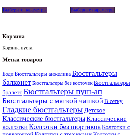
Этот
Этот
Выберите параметры
товар
Выберите параметры
товар
имеет
имеет
несколько
несколько
вариаций.
вариаций
Опции
Опции
Корзина
можно
можно
выбрать
выбрать
на
на
Корзина пуста.
странице
странице
товара.
товара.
Метки товаров
Бюстгальтеры
Боди
Бюстгальтеры анжелика
балконет
Бюстгальтеры
Бюстгальтеры без косточек
Бюстгальтеры пуш-ап
бралетт
Бюстгальтеры с мягкой чашкой
В сетку
Гладкие бюстгальтеры
Детское
Классические бюстгальтеры
Классические
Колготки без шортиков
колготки
Колготки с
поддержкой
Колготки с трусиками
Колготки с