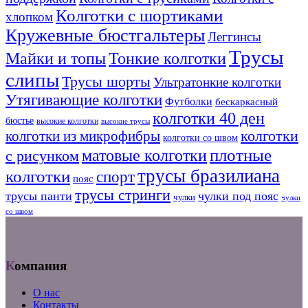
Колготки с шортиками
хлопком
Кружевные бюстгальтеры
Леггинсы
Трусы
Тонкие колготки
Майки и топы
слипы
Трусы шорты
Ультратонкие колготки
Утягивающие колготки
Футболки
бескаркасный
колготки 40 ден
бюстье
высокие колготки
высокие трусы
колготки из микрофибры
колготки
колготки со швом
плотные
матовые колготки
с рисунком
трусы бразилиана
колготки
спорт
пояс
трусы стринги
трусы панти
чулки под пояс
чулки
чулки
со швом
Компания
О нас
Контакты