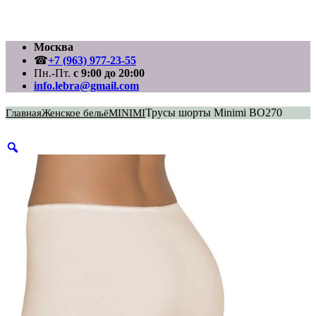
Перейти
Москва
к
☎
+7 (963) 977-23-55
содержимому
Пн.-Пт.
с 9:00 до 20:00
info.lebra@gmail.com
Трусы шорты Minimi BO270
Главная
Женское бельё
MINIMI