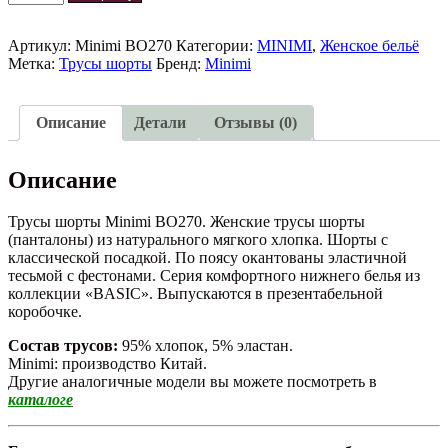
товара
Трусы
шорты
Артикул:
Minimi BO270
Категории:
MINIMI
,
Женское бельё
Minimi
Метка:
Трусы шорты
Бренд:
Minimi
BO270
Описание
Детали
Отзывы (0)
Описание
Трусы шорты Minimi BO270. Женские трусы шорты
(панталоны) из натурального мягкого хлопка. Шорты с
классической посадкой. По поясу окантованы эластичной
тесьмой с фестонами. Серия комфортного нижнего белья из
коллекции «BASIC». Выпускаются в презентабельной
коробочке.
Состав трусов:
95% хлопок, 5% эластан.
Minimi: производство Китай.
Другие аналогичные модели вы можете посмотреть в
каталоге