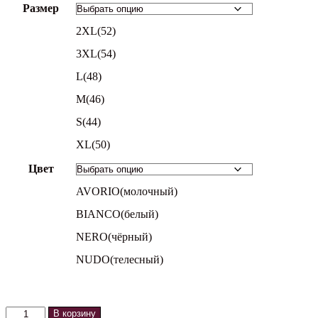
Размер
2XL(52)
3XL(54)
L(48)
M(46)
S(44)
XL(50)
Цвет
AVORIO(молочный)
BIANCO(белый)
NERO(чёрный)
NUDO(телесный)
Количество
В корзину