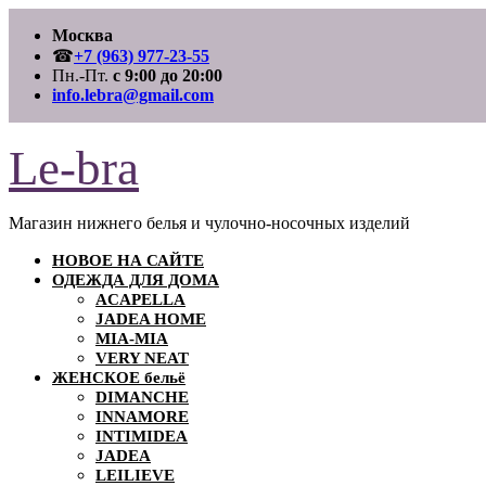
Перейти
Москва
к
содержимому
☎
+7 (963) 977-23-55
Пн.-Пт.
с 9:00 до 20:00
info.lebra@gmail.com
Le-bra
Магазин нижнего белья и чулочно-носочных изделий
НОВОЕ НА САЙТЕ
ОДЕЖДА ДЛЯ ДОМА
ACAPELLA
JADEA HOME
MIA-MIA
VERY NEAT
ЖЕНСКОЕ бельё
DIMANCHE
INNAMORE
INTIMIDEA
JADEA
LEILIEVE