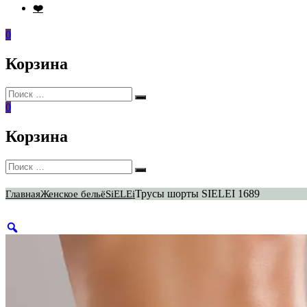
❤️
0
Корзина
Искать:
Поиск
0
Корзина
Искать:
Поиск
Трусы шорты SIELEI 1689
Главная
Женское бельё
SiELEi