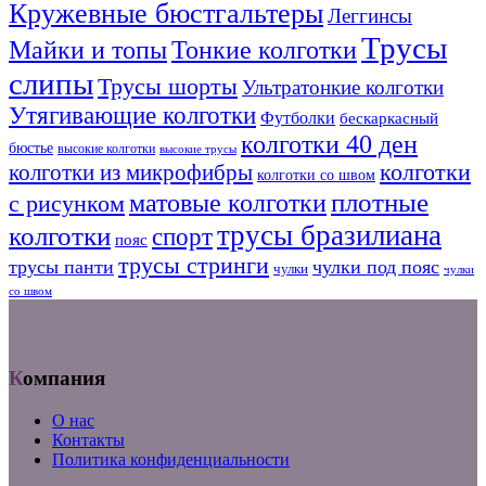
Кружевные бюстгальтеры
Леггинсы
Трусы
Тонкие колготки
Майки и топы
слипы
Трусы шорты
Ультратонкие колготки
Утягивающие колготки
Футболки
бескаркасный
колготки 40 ден
бюстье
высокие колготки
высокие трусы
колготки из микрофибры
колготки
колготки со швом
плотные
матовые колготки
с рисунком
трусы бразилиана
колготки
спорт
пояс
трусы стринги
трусы панти
чулки под пояс
чулки
чулки
со швом
Компания
О нас
Контакты
Политика конфиденциальности