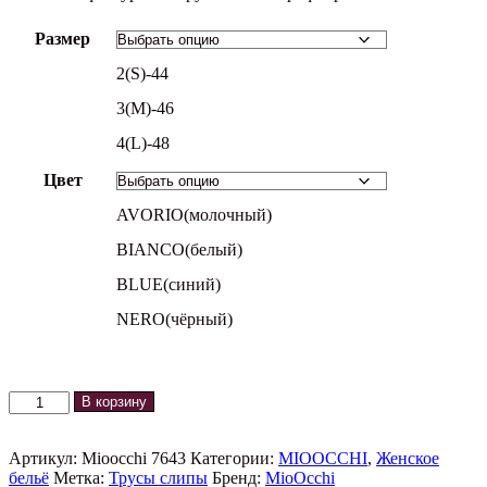
Размер
2(S)-44
3(M)-46
4(L)-48
Цвет
AVORIO(молочный)
BIANCO(белый)
BLUE(синий)
NERO(чёрный)
Количество
В корзину
товара
Трусы
слипы
Артикул:
Mioocchi 7643
Категории:
MIOOCCHI
,
Женское
7643
бельё
Метка:
Трусы слипы
Бренд:
MioOcchi