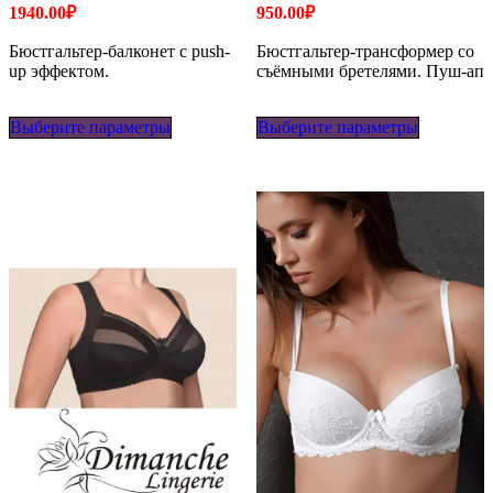
1940.00
₽
950.00
₽
Бюстгальтер-балконет с push-
Бюстгальтер-трансформер со
up эффектом.
съёмными бретелями. Пуш-ап
Этот
Этот
Выберите параметры
товар
Выберите параметры
товар
имеет
имеет
несколько
несколько
вариаций.
вариаций
Опции
Опции
можно
можно
выбрать
выбрать
на
на
странице
странице
товара.
товара.