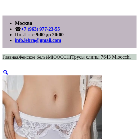
Перейти
Москва
к
содержимому
☎
+7 (963) 977-23-55
Пн.-Пт.
с 9:00 до 20:00
info.lebra@gmail.com
Трусы слипы 7643 Mioocchi
Главная
Женское бельё
MIOOCCHI