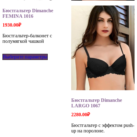
Бюстгальтер Dimanche
FEMINA 1016
1930.00
₽
Бюстгальтер-балконет с
полумягкой чашкой
Этот
Выберите параметры
товар
имеет
несколько
вариаций.
Опции
можно
выбрать
на
Бюстгальтер Dimanche
странице
LARGO 1067
товара.
2280.00
₽
Бюстгальтер с эффектом push-
up на поролоне.