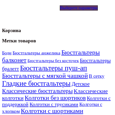
Этот
Выберите параметры
товар
имеет
несколько
вариаций
Опции
Корзина
можно
выбрать
на
Метки товаров
странице
товара.
Бюстгальтеры
Боди
Бюстгальтеры анжелика
балконет
Бюстгальтеры
Бюстгальтеры без косточек
Бюстгальтеры пуш-ап
бралетт
Бюстгальтеры с мягкой чашкой
В сетку
Гладкие бюстгальтеры
Детское
Классические бюстгальтеры
Классические
Колготки без шортиков
колготки
Колготки с
поддержкой
Колготки с трусиками
Колготки с
Колготки с шортиками
хлопком