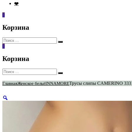
❤️
0
Корзина
Искать:
Поиск
0
Корзина
Искать:
Поиск
Трусы слипы CAMERINO 3331
Главная
Женское бельё
INNAMORE