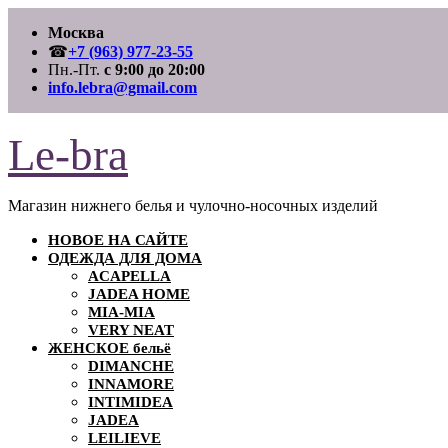
Перейти
Москва
к
содержимому
☎
+7 (963) 977-23-55
Пн.-Пт.
с 9:00 до 20:00
info.lebra@gmail.com
Le-bra
Магазин нижнего белья и чулочно-носочных изделий
НОВОЕ НА САЙТЕ
ОДЕЖДА ДЛЯ ДОМА
ACAPELLA
JADEA HOME
MIA-MIA
VERY NEAT
ЖЕНСКОЕ бельё
DIMANCHE
INNAMORE
INTIMIDEA
JADEA
LEILIEVE