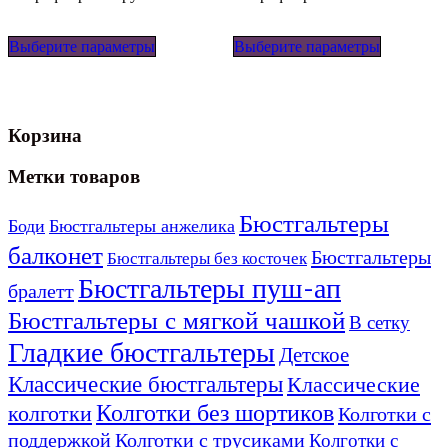
Этот
Этот
Выберите параметры
Выберите параметры
товар
товар
имеет
имеет
несколько
несколько
вариаций.
вариаций
Опции
Опции
Корзина
можно
можно
выбрать
выбрать
Метки товаров
на
на
странице
странице
Бюстгальтеры
товара.
товара.
Боди
Бюстгальтеры анжелика
балконет
Бюстгальтеры
Бюстгальтеры без косточек
Бюстгальтеры пуш-ап
бралетт
Бюстгальтеры с мягкой чашкой
В сетку
Гладкие бюстгальтеры
Детское
Классические бюстгальтеры
Классические
Колготки без шортиков
колготки
Колготки с
поддержкой
Колготки с трусиками
Колготки с