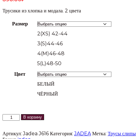
Трусики из хлопка и модала. 2 цвета
Размер
2(XS) 42-44
3(S)44-46
4(M)46-48
5(L)48-50
Цвет
БЕЛЫЙ
ЧЁРНЫЙ
Количество
В корзину
товара
Трусы
Артикул:
Jadea J616
Категория:
JADEA
Метка:
Трусы слипы
слипы