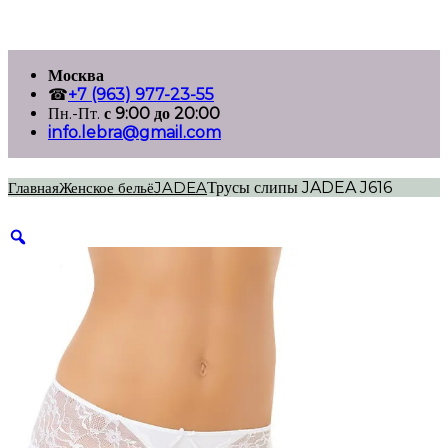
Перейти
Москва
к
☎
+7 (963) 977-23-55
содержимому
Пн.-Пт.
с 9:00 до 20:00
info.lebra@gmail.com
Главная
Женское бельё
JADEA
Трусы слипы JADEA J616