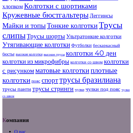
Колготки с шортиками
хлопком
Кружевные бюстгальтеры
Леггинсы
Трусы
Майки и топы
Тонкие колготки
слипы
Трусы шорты
Ультратонкие колготки
Утягивающие колготки
Футболки
бескаркасный
колготки 40 ден
бюстье
высокие колготки
высокие трусы
колготки
колготки из микрофибры
колготки со швом
плотные
матовые колготки
с рисунком
трусы бразилиана
колготки
спорт
пояс
трусы стринги
трусы панти
чулки под пояс
чулки
чулки
со швом
Компания
О нас