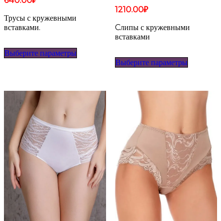
640.00
₽
1210.00
₽
Трусы с кружевными
вставками.
Cлипы с кружевными
вставками
Этот
Выберите параметры
товар
Этот
Выберите параметры
имеет
товар
несколько
имеет
вариаций.
несколько
Опции
вариаций
можно
Опции
выбрать
можно
на
выбрать
странице
на
товара.
странице
товара.