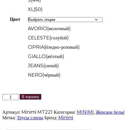
S(44)
XL(50)
Цвет
AVORIO(молочный)
CELESTE(голубой)
CIPRIA(бледно-розовый)
GIALLO(жёлтый)
JEANS(синий)
NERO(чёрный)
Количество
В корзину
товара
Трусы
Артикул:
Minimi MT221
Категории:
MINIMI
,
Женское бельё
слипы
Метка:
Трусы слипы
Бренд:
Minimi
Minimi
MT221
POIS