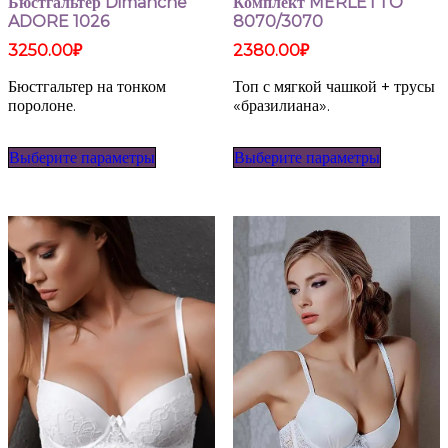
Бюстгальтер Dimanche
Комплект MERLETTO
ADORE 1026
8070/3070
3250.00
₽
2380.00
₽
Бюстгальтер на тонком
Топ с мягкой чашкой + трусы
поролоне.
«бразилиана».
Этот
Этот
Выберите параметры
Выберите параметры
товар
товар
имеет
имеет
несколько
несколько
вариаций.
вариаций
Опции
Опции
можно
можно
выбрать
выбрать
на
на
странице
странице
товара.
товара.