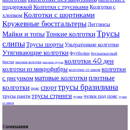
поддержкой
Колготки с трусиками
Колготки с
Колготки с шортиками
хлопком
Кружевные бюстгальтеры
Леггинсы
Трусы
Майки и топы
Тонкие колготки
слипы
Трусы шорты
Ультратонкие колготки
Утягивающие колготки
Футболки
бескаркасный
колготки 40 ден
бюстье
высокие колготки
высокие трусы
колготки
колготки из микрофибры
колготки со швом
плотные
матовые колготки
с рисунком
трусы бразилиана
колготки
спорт
пояс
трусы стринги
трусы панти
чулки под пояс
чулки
чулки
со швом
Компания