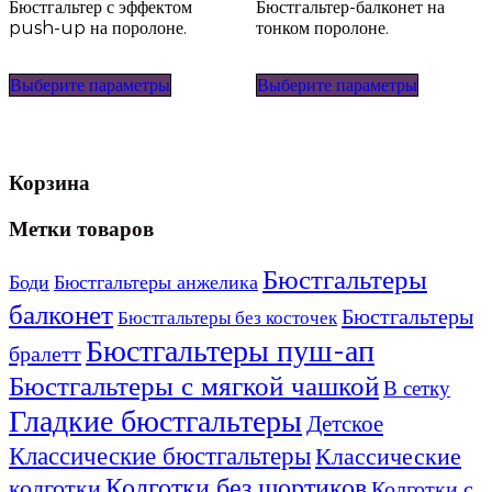
Бюстгальтер с эффектом
Бюстгальтер-балконет на
push-up на поролоне.
тонком поролоне.
Этот
Этот
Выберите параметры
Выберите параметры
товар
товар
имеет
имеет
несколько
несколько
вариаций.
вариаций
Опции
Опции
Корзина
можно
можно
выбрать
выбрать
Метки товаров
на
на
странице
странице
Бюстгальтеры
товара.
товара.
Боди
Бюстгальтеры анжелика
балконет
Бюстгальтеры
Бюстгальтеры без косточек
Бюстгальтеры пуш-ап
бралетт
Бюстгальтеры с мягкой чашкой
В сетку
Гладкие бюстгальтеры
Детское
Классические бюстгальтеры
Классические
Колготки без шортиков
колготки
Колготки с