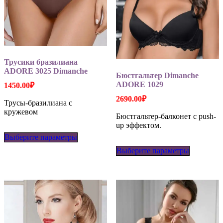
Трусики бразилиана
ADORE 3025 Dimanche
Бюстгальтер Dimanche
ADORE 1029
1450.00
₽
2690.00
₽
Трусы-бразилиана с
кружевом
Бюстгальтер-балконет с push-
up эффектом.
Этот
Выберите параметры
товар
Этот
имеет
Выберите параметры
товар
несколько
имеет
вариаций.
несколько
Опции
вариаций
можно
Опции
выбрать
можно
на
выбрать
странице
на
товара.
странице