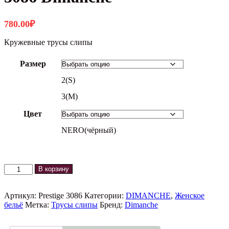
780.00
₽
Кружевные трусы слипы
Размер
2(S)
3(M)
Цвет
NERO(чёрный)
Количество
В корзину
товара
Трусы
слипы
Артикул:
Prestige 3086
Категории:
DIMANCHE
,
Женское
PRESTIGE
бельё
Метка:
Трусы слипы
Бренд:
Dimanche
3086
Dimanche