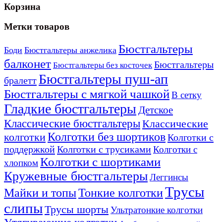
Корзина
можно
можно
выбрать
выбрать
на
на
Метки товаров
странице
странице
товара.
товара.
Бюстгальтеры
Боди
Бюстгальтеры анжелика
балконет
Бюстгальтеры
Бюстгальтеры без косточек
Бюстгальтеры пуш-ап
бралетт
Бюстгальтеры с мягкой чашкой
В сетку
Гладкие бюстгальтеры
Детское
Классические бюстгальтеры
Классические
Колготки без шортиков
колготки
Колготки с
поддержкой
Колготки с трусиками
Колготки с
Колготки с шортиками
хлопком
Кружевные бюстгальтеры
Леггинсы
Трусы
Тонкие колготки
Майки и топы
слипы
Трусы шорты
Ультратонкие колготки