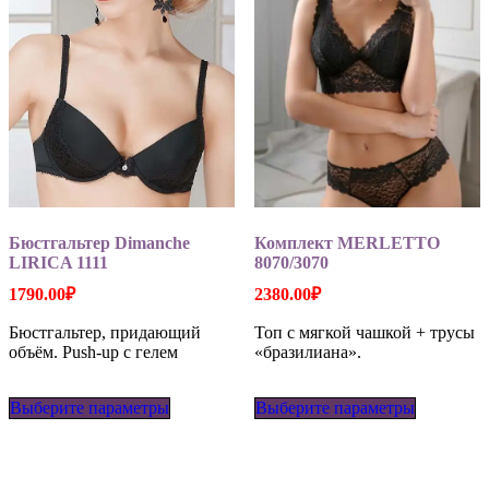
товара.
Бюстгальтер Dimanche
Комплект MERLETTO
LIRICA 1111
8070/3070
1790.00
₽
2380.00
₽
Бюстгальтер, придающий
Топ с мягкой чашкой + трусы
объём. Push-up с гелем
«бразилиана».
Этот
Этот
Выберите параметры
товар
Выберите параметры
товар
имеет
имеет
несколько
несколько
вариаций.
вариаций
Опции
Опции