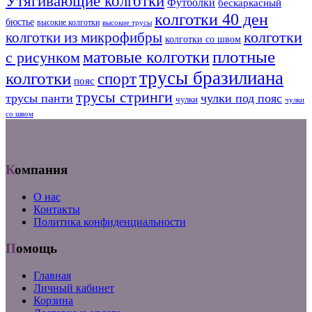
Утягивающие колготки
Футболки
бескаркасный
колготки 40 ден
бюстье
высокие колготки
высокие трусы
колготки из микрофибры
колготки
колготки со швом
плотные
матовые колготки
с рисунком
трусы бразилиана
колготки
спорт
пояс
трусы стринги
трусы панти
чулки под пояс
чулки
чулки
со швом
Компания
О нас
Контакты
Политика конфиденциальности
Помощь
Главная
Личный кабинет
Корзина