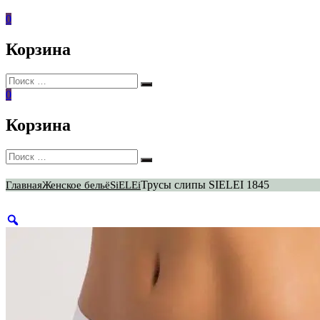
0
Корзина
Искать:
Поиск
0
Корзина
Искать:
Поиск
Трусы слипы SIELEI 1845
Главная
Женское бельё
SiELEi