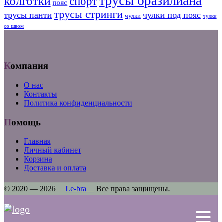
трусы бразилиана
колготки
спорт
пояс
трусы стринги
трусы панти
чулки под пояс
чулки
чулки
со швом
Компания
О нас
Контакты
Политика конфиденциальности
Помощь
Главная
Личный кабинет
Корзина
Доставка и оплата
© 2020 — 2026
Le-bra
Все права защищены.