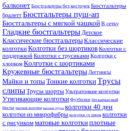
балконет
Бюстгальтеры
Бюстгальтеры без косточек
Бюстгальтеры пуш-ап
бралетт
Бюстгальтеры с мягкой чашкой
В сетку
Гладкие бюстгальтеры
Детское
Классические бюстгальтеры
Классические
Колготки без шортиков
колготки
Колготки с
поддержкой
Колготки с трусиками
Колготки с
Колготки с шортиками
хлопком
Кружевные бюстгальтеры
Леггинсы
Трусы
Тонкие колготки
Майки и топы
слипы
Трусы шорты
Ультратонкие колготки
Утягивающие колготки
Футболки
бескаркасный
колготки 40 ден
бюстье
высокие колготки
высокие трусы
колготки из микрофибры
колготки
колготки со швом
плотные
матовые колготки
с рисунком