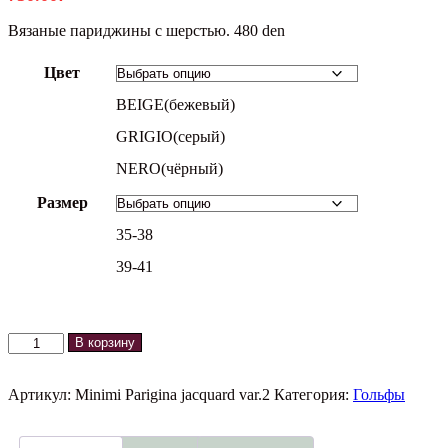
Вязаные париджины с шерстью. 480 den
Цвет
BEIGE(бежевый)
GRIGIO(серый)
NERO(чёрный)
Размер
35-38
39-41
Количество
В корзину
товара
Гольфы
Parigina
Артикул:
Minimi Parigina jacquard var.2
Категория:
Гольфы
jacquard
2