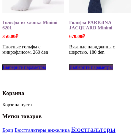
Гольфы из хлопка Minimi
Гольфы PARIGINA
6201
JACQUARD Minimi
350.00
₽
670.00
₽
Плотные гольфы с
Вязаные париджины с
микрофлисом. 260 den
шерстью. 180 den
Этот
Этот
Выберите параметры
товар
Выберите параметры
товар
имеет
имеет
несколько
несколько
вариаций.
вариаций
Опции
Опции
Корзина
можно
можно
выбрать
выбрать
на
на
Корзина пуста.
странице
странице
товара.
товара.
Метки товаров
Бюстгальтеры
Боди
Бюстгальтеры анжелика