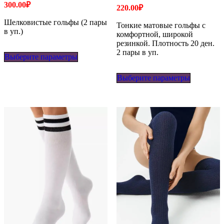
300.00
₽
220.00
₽
Шелковистые гольфы (2 пары
Тонкие матовые гольфы с
в уп.)
комфортной, широкой
резинкой. Плотность 20 ден.
Этот
2 пары в уп.
Выберите параметры
товар
имеет
Этот
несколько
Выберите параметры
товар
вариаций.
имеет
Опции
несколько
можно
вариаций
выбрать
Опции
на
можно
странице
выбрать
товара.
на
странице
товара.