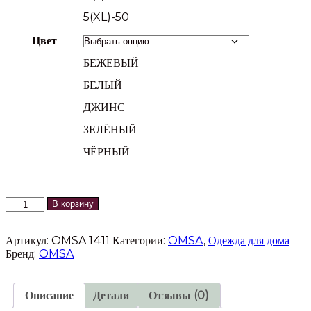
5(XL)-50
Цвет
БЕЖЕВЫЙ
БЕЛЫЙ
ДЖИНС
ЗЕЛЁНЫЙ
ЧЁРНЫЙ
Количество
В корзину
товара
Женская
Артикул:
OMSA 1411
Категории:
OMSA
,
Одежда для дома
футболка
Бренд:
OMSA
OMSA
1411
Описание
Детали
Отзывы (0)