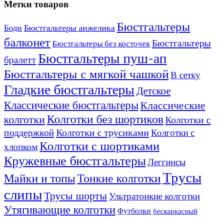
Метки товаров
на
на
странице
странице
Бюстгальтеры
товара.
товара.
Боди
Бюстгальтеры анжелика
балконет
Бюстгальтеры
Бюстгальтеры без косточек
Бюстгальтеры пуш-ап
бралетт
Бюстгальтеры с мягкой чашкой
В сетку
Гладкие бюстгальтеры
Детское
Классические бюстгальтеры
Классические
Колготки без шортиков
колготки
Колготки с
поддержкой
Колготки с трусиками
Колготки с
Колготки с шортиками
хлопком
Кружевные бюстгальтеры
Леггинсы
Трусы
Майки и топы
Тонкие колготки
слипы
Трусы шорты
Ультратонкие колготки
Утягивающие колготки
Футболки
бескаркасный