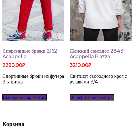
Спортивные брюки 2162
Женский свитшот 2843
Acappella
Acappella Piazza
2290.00
₽
3210.00
₽
Спортивные брюки из футера
Свитшот свободного кроя с
3-х нитка
рукавами 3/4
Этот
Этот
Выберите параметры
Выберите параметры
товар
товар
имеет
имеет
несколько
несколько
вариаций.
вариаций
Опции
Опции
Корзина
можно
можно
выбрать
выбрать