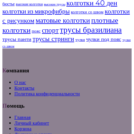
колготки 40 ден
бюстье
высокие колготки
высокие трусы
колготки
колготки из микрофибры
колготки со швом
плотные
матовые колготки
с рисунком
трусы бразилиана
колготки
спорт
пояс
трусы стринги
трусы панти
чулки под пояс
чулки
чулки
со швом
Компания
О нас
Контакты
Политика конфиденциальности
Помощь
Главная
Личный кабинет
Корзина