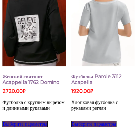
Женский свитшот
Футболка Parole 3112
Acappella 1762 Domino
Acapella
2720.00
₽
1920.00
₽
Футболка с круглым вырезом
Хлопковая футболка с
и длинными рукавами
рукавами реглан
Этот
Этот
Выберите параметры
Выберите параметры
товар
товар
имеет
имеет
несколько
несколько