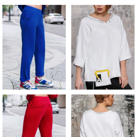
вариаций.
вариаций
Опции
Опции
можно
можно
выбрать
выбрать
на
на
странице
странице
товара.
товара.