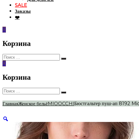
SALE
Заказы
❤️
0
Корзина
Искать:
Поиск
0
Корзина
Искать:
Поиск
Главная
Женское бельё
MIOOCCHI
Бюстгальтер пуш-ап 8192 Mi