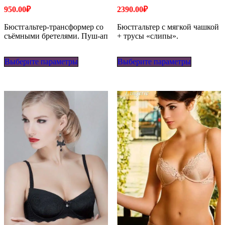
950.00
₽
2390.00
₽
Бюстгальтер-трансформер со
Бюстгальтер с мягкой чашкой
съёмными бретелями. Пуш-ап
+ трусы «слипы».
Этот
Этот
Выберите параметры
товар
Выберите параметры
товар
имеет
имеет
несколько
несколько
вариаций.
вариаций
Опции
Опции
можно
можно
выбрать
выбрать
на
на
странице
странице
товара.
товара.