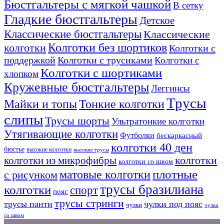
Бюстгальтеры с мягкой чашкой
В сетку
Гладкие бюстгальтеры
Детское
Классические бюстгальтеры
Классические
Колготки без шортиков
колготки
Колготки с
поддержкой
Колготки с трусиками
Колготки с
Колготки с шортиками
хлопком
Кружевные бюстгальтеры
Леггинсы
Трусы
Тонкие колготки
Майки и топы
слипы
Трусы шорты
Ультратонкие колготки
Утягивающие колготки
Футболки
бескаркасный
колготки 40 ден
бюстье
высокие колготки
высокие трусы
колготки из микрофибры
колготки
колготки со швом
плотные
матовые колготки
с рисунком
трусы бразилиана
колготки
спорт
пояс
трусы стринги
трусы панти
чулки под пояс
чулки
чулки
со швом