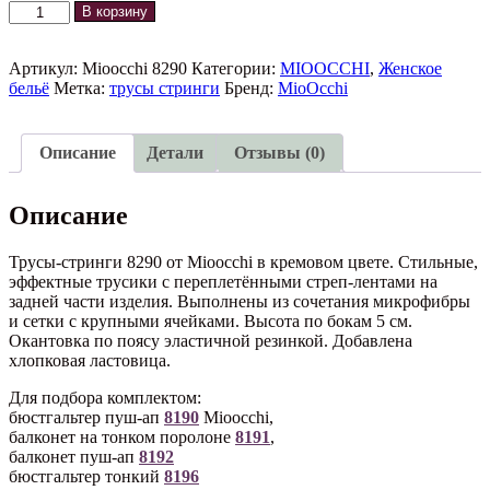
Количество
В корзину
товара
Трусы-
стринги
Артикул:
Mioocchi 8290
Категории:
MIOOCCHI
,
Женское
8290
бельё
Метка:
трусы стринги
Бренд:
MioOcchi
Mioocchi
Описание
Детали
Отзывы (0)
Описание
Трусы-стринги 8290 от Mioocchi в кремовом цвете. Стильные,
эффектные трусики с переплетёнными стреп-лентами на
задней части изделия. Выполнены из сочетания микрофибры
и сетки с крупными ячейками. Высота по бокам 5 см.
Окантовка по поясу эластичной резинкой. Добавлена
хлопковая ластовица.
Для подбора комплектом:
бюстгальтер пуш-ап
8190
Mioocchi,
балконет на тонком поролоне
8191
,
балконет пуш-ап
8192
бюстгальтер тонкий
8196