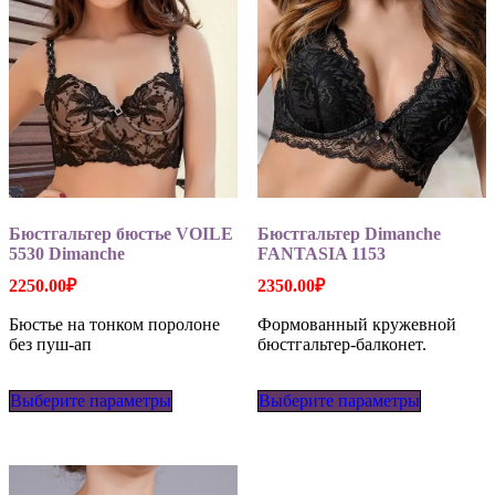
Бюстгальтер бюстье VOILE
Бюстгальтер Dimanche
5530 Dimanche
FANTASIA 1153
2250.00
₽
2350.00
₽
Бюстье на тонком поролоне
Формованный кружевной
без пуш-ап
бюстгальтер-балконет.
Этот
Этот
Выберите параметры
товар
Выберите параметры
товар
имеет
имеет
несколько
несколько
вариаций.
вариаций
Опции
Опции