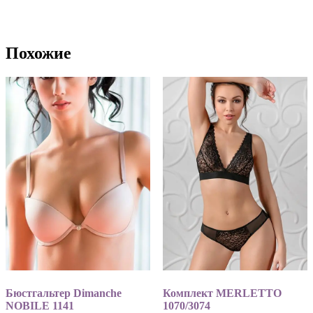
имеет
несколько
вариаций.
Опции
Похожие
можно
выбрать
на
странице
товара.
Бюстгальтер Dimanche
Комплект MERLETTO
NOBILE 1141
1070/3074