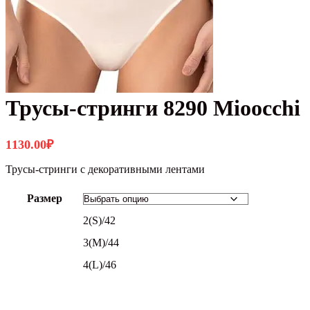
Трусы-стринги 8290 Mioocchi
1130.00
₽
Трусы-стринги с декоративными лентами
Размер
2(S)/42
3(M)/44
4(L)/46