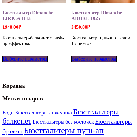
Бюстгальтер Dimanche
Бюстгальтер Dimanche
LIRICA 1113
ADORE 1025
1940.00
₽
3450.00
₽
Бюстгальтер-балконет с push-
Бюстгальтер пуш-ап с гелем,
up эффектом.
15 цветов
Этот
Этот
Выберите параметры
товар
Выберите параметры
товар
имеет
имеет
несколько
несколько
вариаций.
вариаций
Опции
Опции
Корзина
можно
можно
выбрать
выбрать
на
на
Метки товаров
странице
странице
товара.
товара.
Бюстгальтеры
Боди
Бюстгальтеры анжелика
балконет
Бюстгальтеры
Бюстгальтеры без косточек
Бюстгальтеры пуш-ап
бралетт