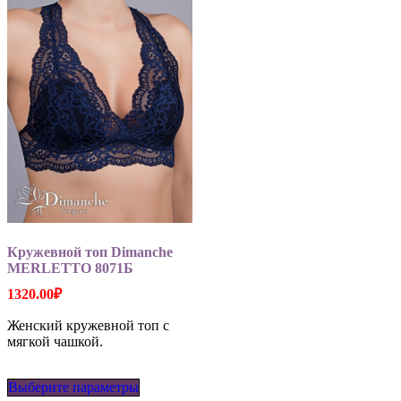
можно
можно
выбрать
выбрать
на
на
странице
странице
товара.
товара.
Кружевной топ Dimanche
MERLETTO 8071Б
1320.00
₽
Женский кружевной топ с
мягкой чашкой.
Этот
Выберите параметры
товар