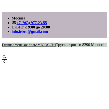
Перейти
Москва
к
содержимому
☎
+7 (963) 977-23-55
Пн.-Пт.
с 9:00 до 20:00
info.lebra@gmail.com
Трусы-стринги 8290 Mioocchi
Главная
Женское бельё
MIOOCCHI