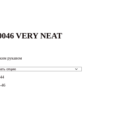
0046 VERY NEAT
я
₽.
тким рукавом
-44
-46