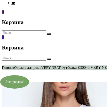
❤️
0
Корзина
Искать:
Поиск
0
Корзина
Искать:
Поиск
Футболка E30046 VERY N
Главная
Одежда для дома
VERY NEAT
Распродажа!