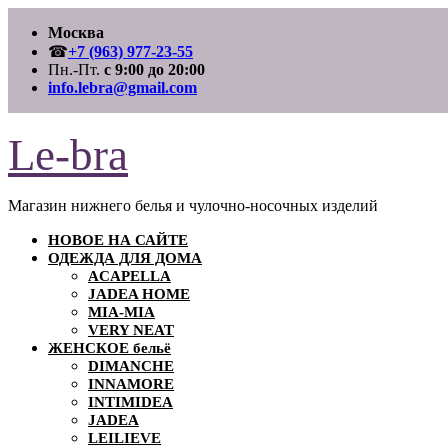
Перейти
Москва
к
содержимому
☎
+7 (963) 977-23-55
Пн.-Пт.
с 9:00 до 20:00
info.lebra@gmail.com
Le-bra
Магазин нижнего белья и чулочно-носочных изделий
НОВОЕ НА САЙТЕ
ОДЕЖДА ДЛЯ ДОМА
ACAPELLA
JADEA HOME
MIA-MIA
VERY NEAT
ЖЕНСКОЕ бельё
DIMANCHE
INNAMORE
INTIMIDEA
JADEA
LEILIEVE